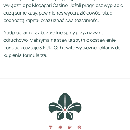
wyłącznie po Megapari Casino. Jeżeli pragniesz wypłacić
dużą sumę kasy, powinieneś wyobrazić dowód, skąd
pochodzą kapitał oraz uznać swą tożsamość.
Nadprogram oraz bezpłatne spiny przyznawane
odruchowo. Maksymalna stawka zbytnio obstawienie
bonusu kosztuje 3 EUR. Całkowite wytyczne reklamy do
kupienia formularza.