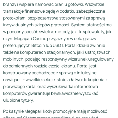
branży i wspiera hamować praniu gotówki. Wszystkie
transakcje finansowe będą w dodatku zabezpieczone
protokołami bezpieczeństwa stosowanymi za sprawą
indywidualnych sklepów płatności. System płatności ma
w podobny sposób świetne metody, jak i kryptowaluty, jak
czyni Megapari Casino przyjaznym w celu graczy
preferujących Bitcoin lub USDT. Portal działa zwinnie
także na komputerach stacjonarnych, jak i ustrojstwach
mobilnych, podając responsywny wizerunek uregulowany
do odmiennych rozdzielczości ekranu. Portal jest
konstruowany pochodzące z sprawą o intuicyjnej
nawigacji – wszelkie sekcje istnieją łatwo do kupienia z
pierwszego karta, oraz wyszukiwarka internetowa
komputerów gwarantuje błyskawicznie wyszukać
ulubione tytuły.
Po kasynie Megapari kody promocyjne mają możliwość