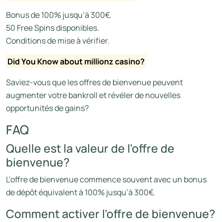
Bonus de 100% jusqu’à 300€.
50 Free Spins disponibles.
Conditions de mise à vérifier.
Did You Know about millionz casino?
Saviez-vous que les offres de bienvenue peuvent
augmenter votre bankroll et révéler de nouvelles
opportunités de gains?
FAQ
Quelle est la valeur de l’offre de
bienvenue?
L’offre de bienvenue commence souvent avec un bonus
de dépôt équivalent à 100% jusqu’à 300€.
Comment activer l’offre de bienvenue?