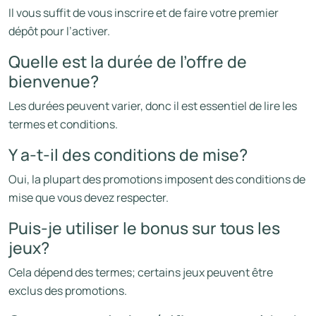
Il vous suffit de vous inscrire et de faire votre premier
dépôt pour l’activer.
Quelle est la durée de l’offre de
bienvenue?
Les durées peuvent varier, donc il est essentiel de lire les
termes et conditions.
Y a-t-il des conditions de mise?
Oui, la plupart des promotions imposent des conditions de
mise que vous devez respecter.
Puis-je utiliser le bonus sur tous les
jeux?
Cela dépend des termes; certains jeux peuvent être
exclus des promotions.