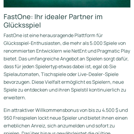
FastOne: Ihr idealer Partner im
Glücksspiel
FastOne ist eine herausragende Plattform für
Glücksspiel-Enthusiasten, die mehr als 5.000 Spiele von
renommierten Entwicklern wie NetEnt und Pragmatic Play
bietet. Das umfangreiche Angebot an Spielen sorgt dafür,
dass für jeden Spielertyp etwas dabei ist, egal ob Sie
Spielautomaten, Tischspiele oder Live-Dealer-Spiele
bevorzugen. Diese Vielfalt ermöglicht es Spielern, neue
Spiele zu entdecken und ihren Spielstil kontinuierlich zu
erweitern.
Ein attraktiver Willkommensbonus von bis zu 4.500 $ und
950 Freispielen lockt neue Spieler und bietet ihnen einen
erheblichen Anreiz, sich anzumelden und sofort zu
spielen. Darüber hinaus gewährleistet die gültige