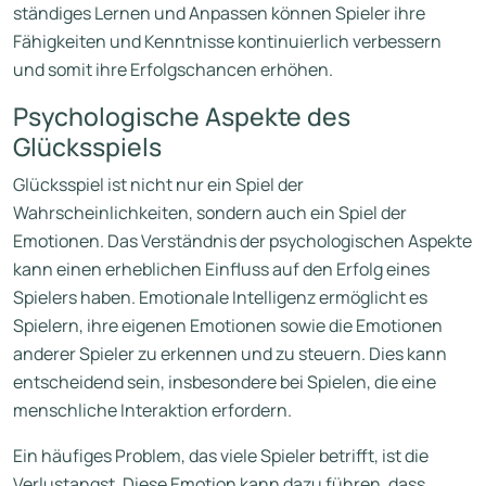
ständiges Lernen und Anpassen können Spieler ihre
Fähigkeiten und Kenntnisse kontinuierlich verbessern
und somit ihre Erfolgschancen erhöhen.
Psychologische Aspekte des
Glücksspiels
Glücksspiel ist nicht nur ein Spiel der
Wahrscheinlichkeiten, sondern auch ein Spiel der
Emotionen. Das Verständnis der psychologischen Aspekte
kann einen erheblichen Einfluss auf den Erfolg eines
Spielers haben. Emotionale Intelligenz ermöglicht es
Spielern, ihre eigenen Emotionen sowie die Emotionen
anderer Spieler zu erkennen und zu steuern. Dies kann
entscheidend sein, insbesondere bei Spielen, die eine
menschliche Interaktion erfordern.
Ein häufiges Problem, das viele Spieler betrifft, ist die
Verlustangst. Diese Emotion kann dazu führen, dass