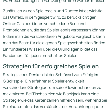
wo Entscheidungen in Echtzeit getroffen werden müssen.
Zusätzlich zu den Spielregeln und Quoten ist es wichtig,
das Umfeld, in dem gespielt wird, zu berücksichtigen.
Online-Casinos bieten verschiedene Boni und
Promotionen an, die das Spielerlebnis verbessern können.
Indem man die verschiedenen Angebote vergleicht, kann
man das Beste für die eigenen Spielgewohnheiten finden.
Ein fundiertes Wissen über die Grundlagen bildet das
Fundament für jeden ernsthaften Spieler.
Strategien für erfolgreiches Spielen
Strategisches Denken ist der Schlüssel zum Erfolg im
Glücksspiel. Ein erfahrener Spieler entwickelt
verschiedene Strategien, um seine Gewinnchancen zu
maximieren. Bei Tischspielen wie Blackjack kann eine
Strategie wie das Kartenzählen hilfreich sein, während bei
Spielautomaten das Verständnis der Auszahlungsquote