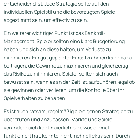
entscheidend ist. Jede Strategie sollte auf den
individuellen Spielstil und die bevorzugten Spiele
abgestimmt sein, um effektiv zu sein.
Ein weiterer wichtiger Punkt ist das Bankroll-
Management. Spieler sollten eine klare Budgetierung
haben und sich an diese halten, um Verluste zu
minimieren. Ein gut geplanter Einsatzrahmen kann dazu
beitragen, die Gewinne zu maximieren und gleichzeitig
das Risiko zu minimieren. Spieler sollten sich auch
bewusst sein, wann es an der Zeit ist, aufzuhören, egal ob
sie gewinnen oder verlieren, um die Kontrolle über ihr
Spielverhalten zu behalten.
Es ist auch ratsam, regelmäßig die eigenen Strategien zu
überprüfen und anzupassen. Märkte und Spiele
verändern sich kontinuierlich, und was einmal
funktioniert hat, könnte nicht mehr effektiv sein. Durch