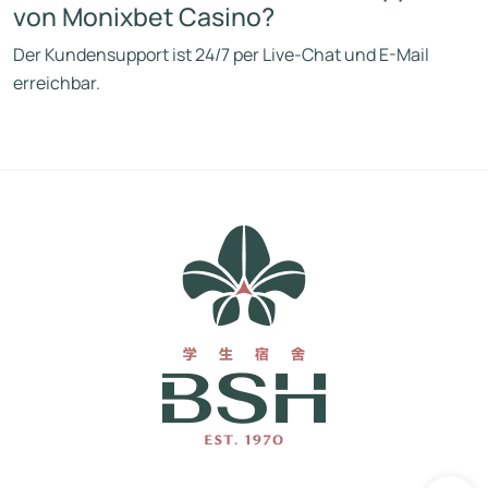
von Monixbet Casino?
Der Kundensupport ist 24/7 per Live-Chat und E-Mail
erreichbar.