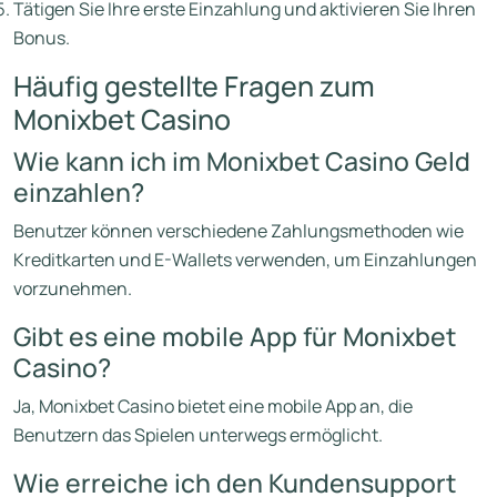
Tätigen Sie Ihre erste Einzahlung und aktivieren Sie Ihren
Bonus.
Häufig gestellte Fragen zum
Monixbet Casino
Wie kann ich im Monixbet Casino Geld
einzahlen?
Benutzer können verschiedene Zahlungsmethoden wie
Kreditkarten und E-Wallets verwenden, um Einzahlungen
vorzunehmen.
Gibt es eine mobile App für Monixbet
Casino?
Ja, Monixbet Casino bietet eine mobile App an, die
Benutzern das Spielen unterwegs ermöglicht.
Wie erreiche ich den Kundensupport