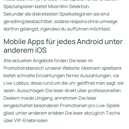
Spezialspielen bietet MoonWin Selektion.
Sekundär die diskretesten Spielkategorien sie sind
geradlinig beobachtbar, sodass respons ohne umwege
dorthin gelangst, irgendwo du aufführen möchtest.
Mobile Apps für jedes Android unter
anderem iOS
Alle aktuellen Angebote finden Die leser im
Promotionsbereich unserer Website. Moonwin spielbank
bietet schnelle Einzahlungen ferner Auszahlungen, via
Live-Lobbys, diese rund um die uhr geöffnet man sagt, sie
seien. Ausschlagen Die leser direkt über professionellen
Dealern inside Umgang, annehmen Die leser
eingeschaltet besonderen Promotionen pro Live-Spiele
glied, unter anderem erleben Die leser abzüglich Tische
über VIP-Erlebnissen.