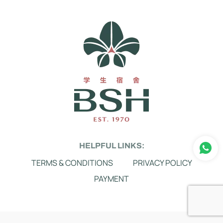
HELPFUL LINKS:
TERMS & CONDITIONS
PRIVACY POLICY
PAYMENT