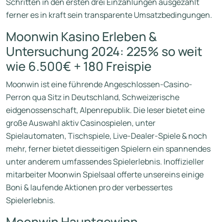
Schritten in den ersten drei Einzahlungen ausgezahlt
ferner es in kraft sein transparente Umsatzbedingungen.
Moonwin Kasino Erleben &
Untersuchung 2024: 225% so weit
wie 6.500€ + 180 Freispie
Moonwin ist eine führende Angeschlossen-Casino-
Perron qua Sitz in Deutschland, Schweizerische
eidgenossenschaft, Alpenrepublik. Die leser bietet eine
große Auswahl aktiv Casinospielen, unter
Spielautomaten, Tischspiele, Live-Dealer-Spiele & noch
mehr, ferner bietet diesseitigen Spielern ein spannendes
unter anderem umfassendes Spielerlebnis. Inoffizieller
mitarbeiter Moonwin Spielsaal offerte unsereins einige
Boni & laufende Aktionen pro der verbessertes
Spielerlebnis.
Moonwin Hauptgewinn