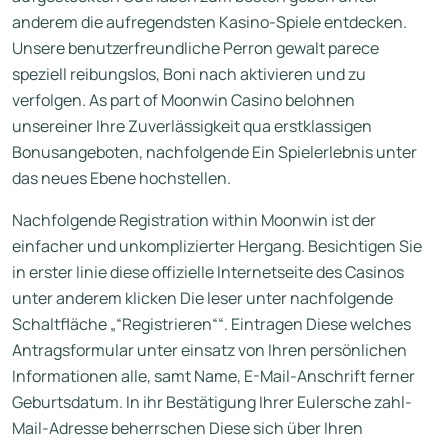
anderem die aufregendsten Kasino-Spiele entdecken.
Unsere benutzerfreundliche Perron gewalt parece
speziell reibungslos, Boni nach aktivieren und zu
verfolgen. As part of Moonwin Casino belohnen
unsereiner Ihre Zuverlässigkeit qua erstklassigen
Bonusangeboten, nachfolgende Ein Spielerlebnis unter
das neues Ebene hochstellen.
Nachfolgende Registration within Moonwin ist der
einfacher und unkomplizierter Hergang. Besichtigen Sie
in erster linie diese offizielle Internetseite des Casinos
unter anderem klicken Die leser unter nachfolgende
Schaltfläche „“Registrieren““. Eintragen Diese welches
Antragsformular unter einsatz von Ihren persönlichen
Informationen alle, samt Name, E-Mail-Anschrift ferner
Geburtsdatum. In ihr Bestätigung Ihrer Eulersche zahl-
Mail-Adresse beherrschen Diese sich über Ihren