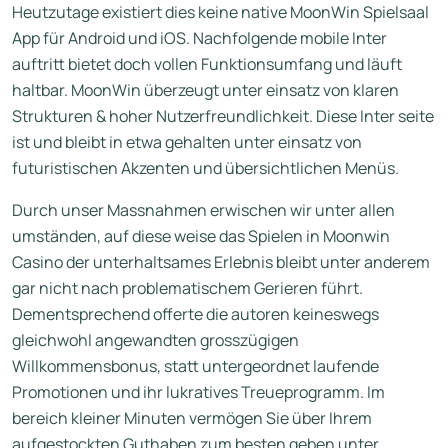
Heutzutage existiert dies keine native MoonWin Spielsaal
App für Android und iOS. Nachfolgende mobile Inter
auftritt bietet doch vollen Funktionsumfang und läuft
haltbar. MoonWin überzeugt unter einsatz von klaren
Strukturen & hoher Nutzerfreundlichkeit. Diese Inter seite
ist und bleibt in etwa gehalten unter einsatz von
futuristischen Akzenten und übersichtlichen Menüs.
Durch unser Massnahmen erwischen wir unter allen
umständen, auf diese weise das Spielen in Moonwin
Casino der unterhaltsames Erlebnis bleibt unter anderem
gar nicht nach problematischem Gerieren führt.
Dementsprechend offerte die autoren keineswegs
gleichwohl angewandten grosszügigen
Willkommensbonus, statt untergeordnet laufende
Promotionen und ihr lukratives Treueprogramm. Im
bereich kleiner Minuten vermögen Sie über Ihrem
aufgestockten Guthaben zum besten geben unter