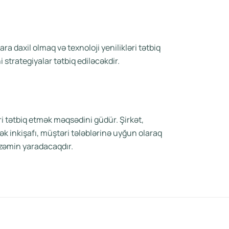
a daxil olmaq və texnoloji yenilikləri tətbiq
strategiyalar tətbiq ediləcəkdir.
i tətbiq etmək məqsədini güdür. Şirkət,
ək inkişafı, müştəri tələblərinə uyğun olaraq
 zəmin yaradacaqdır.