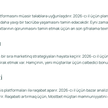
atformasını müasir tələblərə uyğunlaşdırır. 2026-cı il üçün pla
rin daha yaxşı bir təcrübə yaşamasını təmin edəcəkdir. Eyni zam
matlarının qorunmasını təmin etmək üçün ən son şifrələmə texnol
ı
r sıra marketinq strategiyaları həyata keçirir. 2026-cı il üçü
iştirak etmək var. Həmçinin, yeni müştərilər üçün cəlbedici bon
i
 platformaları ilə rəqabət aparır. 2026-cı il üçün bazar analiz
ərir. Rəqabəti artırmaq üçün, Mostbet müştəri məmnuniyyətini 