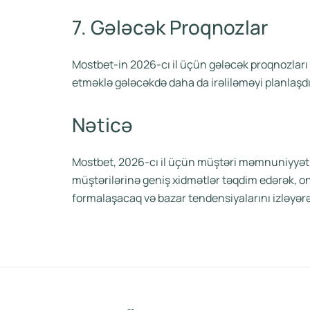
7. Gələcək Proqnozlar
Mostbet-in 2026-cı il üçün gələcək proqnozları m
etməklə gələcəkdə daha da irəliləməyi planlaşdı
Nəticə
Mostbet, 2026-cı il üçün müştəri məmnuniyyətini
müştərilərinə geniş xidmətlər təqdim edərək, on
formalaşacaq və bazar tendensiyalarını izləyərə