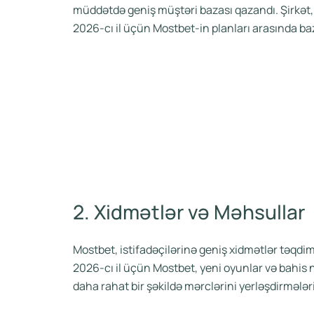
müddətdə geniş müştəri bazası qazandı. Şirkət, i
2026-cı il üçün Mostbet-in planları arasında ba
2. Xidmətlər və Məhsullar
Mostbet, istifadəçilərinə geniş xidmətlər təqdim
2026-cı il üçün Mostbet, yeni oyunlar və bahis nö
daha rahat bir şəkildə mərclərini yerləşdirmələr