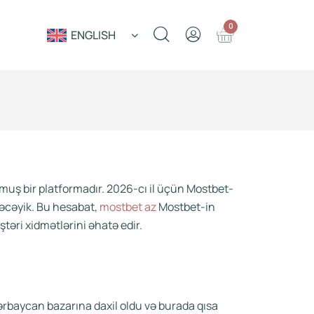
0
ENGLISH
muş bir platformadır. 2026-cı il üçün Mostbet-
dəcəyik. Bu hesabat,
mostbet az
Mostbet-in
ştəri xidmətlərini əhatə edir.
ərbaycan bazarına daxil oldu və burada qısa