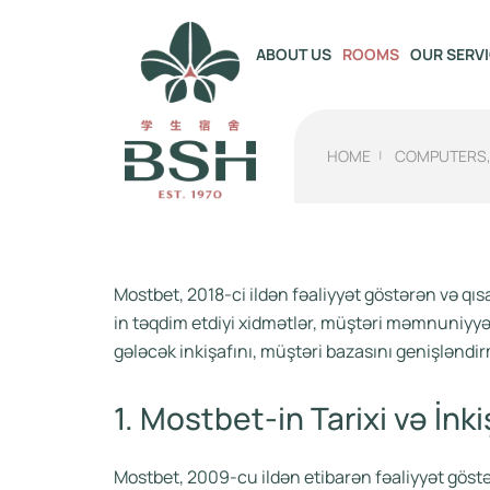
OUR SERV
ABOUT US
ROOMS
HOME
COMPUTERS,
Mostbet, 2018-ci ildən fəaliyyət göstərən və qı
in təqdim etdiyi xidmətlər, müştəri məmnuniyyə
gələcək inkişafını, müştəri bazasını genişləndirm
1. Mostbet-in Tarixi və İnki
Mostbet, 2009-cu ildən etibarən fəaliyyət göstə