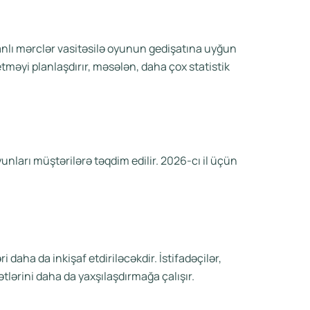
 canlı mərclər vasitəsilə oyunun gedişatına uyğun
tməyi planlaşdırır, məsələn, daha çox statistik
oyunları müştərilərə təqdim edilir. 2026-cı il üçün
daha da inkişaf etdiriləcəkdir. İstifadəçilər,
ətlərini daha da yaxşılaşdırmağa çalışır.