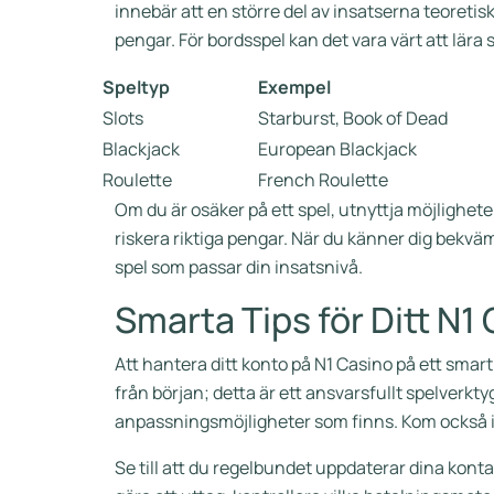
innebär att en större del av insatserna teoretiskt 
pengar. För bordsspel kan det vara värt att lära
Speltyp
Exempel
Slots
Starburst, Book of Dead
Blackjack
European Blackjack
Roulette
French Roulette
Om du är osäker på ett spel, utnyttja möjlighete
riskera riktiga pengar. När du känner dig bekväm
spel som passar din insatsnivå.
Smarta Tips för Ditt N1
Att hantera ditt konto på N1 Casino på ett smar
från början; detta är ett ansvarsfullt spelverkty
anpassningsmöjligheter som finns. Kom också ihå
Se till att du regelbundet uppdaterar dina konta