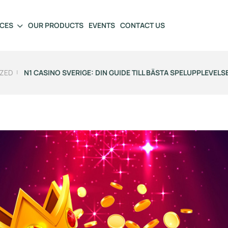
ICES
OUR PRODUCTS
EVENTS
CONTACT US
ZED
N1 CASINO SVERIGE: DIN GUIDE TILL BÄSTA SPELUPPLEVELS