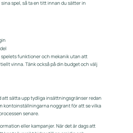
 sina spel, så ta en titt innan du sätter in
gin
rdel
ta spelets funktioner och mekanik utan att
tiellt vinna. Tänk också på din budget och välj
d att sätta upp tydliga insättningsgränser redan
om kontoinställningarna noggrant för att se vilka
gsprocessen senare.
formation eller kampanjer. När det är dags att