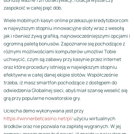
Bonusy ważne 72h od aktywacji; rotacja wystarczy
zaspokoić w całej pięć dób.
Wiele mobilnych kasyn online przekazuje kredytobiorcom
w najwyższym stopniu innowacyjne sloty wraz z wesołą
jak i również żywą grafiką, najnowocześniejszymi opcjami i
ogromną paletą bonusów. Zapoznanie się pochodzące z
różnymi możliwościami komputerów umożliwi Tobie
uchwycić, czym są zabawy przy kasynie przez internet
oraz które procedury istnieją w największym stopniu
efektywne w całej danej ekipie slotów. Współcześnie
trzeba, iż masz smartfon pochodzące z dostępem do
odwiedzenia Globalnej sieci, abyś miał szansę weselić się
grą przy popularne nowatorskie gry.
Uciecha demo wykonywana jest przy
https://winnerbetcasino.net/pl/
użyciu wirtualnych
środków oraz nie pozwala na zapłatę wygranych. W jej