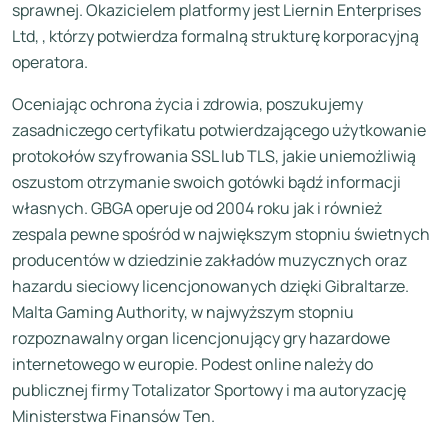
sprawnej. Okazicielem platformy jest Liernin Enterprises
Ltd, , którzy potwierdza formalną strukturę korporacyjną
operatora.
Oceniając ochrona życia i zdrowia, poszukujemy
zasadniczego certyfikatu potwierdzającego użytkowanie
protokołów szyfrowania SSL lub TLS, jakie uniemożliwią
oszustom otrzymanie swoich gotówki bądź informacji
własnych. GBGA operuje od 2004 roku jak i również
zespala pewne spośród w największym stopniu świetnych
producentów w dziedzinie zakładów muzycznych oraz
hazardu sieciowy licencjonowanych dzięki Gibraltarze.
Malta Gaming Authority, w najwyższym stopniu
rozpoznawalny organ licencjonujący gry hazardowe
internetowego w europie. Podest online należy do
publicznej firmy Totalizator Sportowy i ma autoryzację
Ministerstwa Finansów Ten.