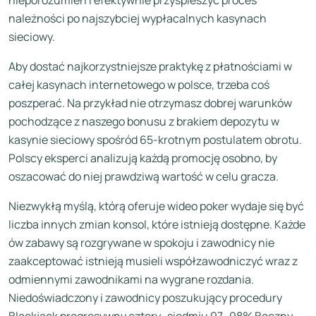
nieporozumień i efektywnie przyspieszyć proces
należności po najszybciej wypłacalnych kasynach
sieciowy.
Aby dostać najkorzystniejsze praktykę z płatnościami w
całej kasynach internetowego w polsce, trzeba coś
poszperać. Na przykład nie otrzymasz dobrej warunków
pochodzące z naszego bonusu z brakiem depozytu w
kasynie sieciowy spośród 65-krotnym postulatem obrotu.
Polscy eksperci analizują każdą promocję osobno, by
oszacować do niej prawdziwą wartość w celu gracza.
Niezwykłą myślą, którą oferuje wideo poker wydaje się być
liczba innych zmian konsol, które istnieją dostępne. Każde
ów zabawy są rozgrywane w spokoju i zawodnicy nie
zaakceptować istnieją musieli współzawodniczyć wraz z
odmiennymi zawodnikami na wygrane rozdania.
Niedoświadczony i zawodnicy poszukujący procedury