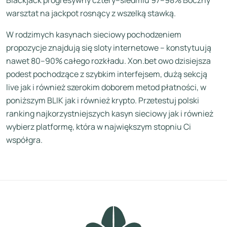
Blackjack progresywny cztery–siedmiu 97–98% Boczny
warsztat na jackpot rosnący z wszelką stawką.
W rodzimych kasynach sieciowy pochodzeniem
propozycje znajdują się sloty internetowe – konstytuują
nawet 80–90% całego rozkładu. Xon.bet owo dzisiejsza
podest pochodzące z szybkim interfejsem, dużą sekcją
live jak i również szerokim doborem metod płatności, w
poniższym BLIK jak i również krypto. Przetestuj polski
ranking najkorzystniejszych kasyn sieciowy jak i również
wybierz platformę, która w największym stopniu Ci
współgra.