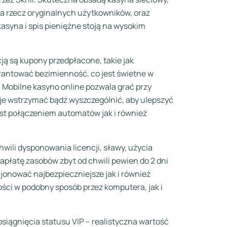
na rzecz oryginalnych użytkowników, oraz
asyna i spis pieniężne stoją na wysokim
ą są kupony przedpłacone, takie jak
arantować bezimienność, co jest świetne w
 Mobilne kasyno online pozwala grać przy
 je wstrzymać bądź wyszczególnić, aby ulepszyć
jest połączeniem automatów jak i również
wili dysponowania licencji, sławy, użycia
apłatę zasobów zbyt od chwili pewien do 2 dni
jonować najbezpieczniejsze jak i również
ści w podobny sposób przez komputera, jak i
iągnięcia statusu VIP – realistyczna wartość