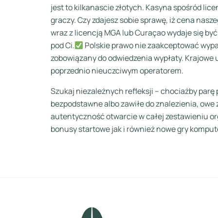
jest to kilkanascie złotych. Kasyna spośród l
graczy. Czy zdajesz sobie sprawę, iż cena nasz
wraz z licencją MGA lub Curaçao wydaje się być
pod Ci.
Polskie prawo nie zaakceptować wypat
zobowiązany do odwiedzenia wypłaty. Krajowe u
poprzednio nieuczciwym operatorem.
Szukaj niezależnych refleksji – chociażby parę
bezpodstawne albo zawiłe do znalezienia, owe zn
autentyczność otwarcie w całej zestawieniu or
bonusy startowe jak i również nowe gry komput