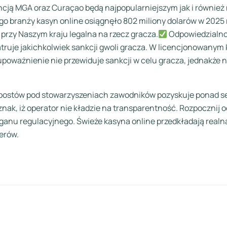
icencją MGA oraz Curaçao będą najpopularniejszym jak i równi
ego branży kasyn online osiągnęło 802 miliony dolarów w 2025 
 przy Naszym kraju legalna na rzecz gracza.
Odpowiedzialnoś
ruje jakichkolwiek sankcji gwoli gracza. W licencjonowanym k
poważnienie nie przewiduje sankcji w celu gracza, jednakże 
 postów pod stowarzyszeniach zawodników pozyskuje ponad setk
ak, iż operator nie kładzie na transparentność. Rozpocznij od 
ganu regulacyjnego. Świeże kasyna online przedkładają realn
erów.