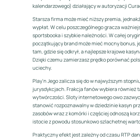
kalendarzowego) działający w autoryzacji Cura
Starsza firma może mieć niższy premia, jednak
wypłat. W celu poszczególnego gracza ważniejsz
sportsbooka i szybkie należności. W całej ory
początkujący brand może mieć mocny bonus, je
tam, gdzie się odkrył, a najlepsze krajowe ka
Dzięki czemu zamierzasz prędko porównać polsk
uciechy.
Play’n Jego zalicza się do w najwyższym stopn
jurysdykcjach. Frakcja fanów wybiera również t
wytwórczości. Sloty internetowego owo zazwycza
stanowić rozpoznawalny w dziedzinie kasyn prze
zasobów wraz z komórki i częściej odnoszą kor
istocie z powodu stosunkowo szlachetnej warto
Praktyczny efekt jest zależny od czasu RTP dane