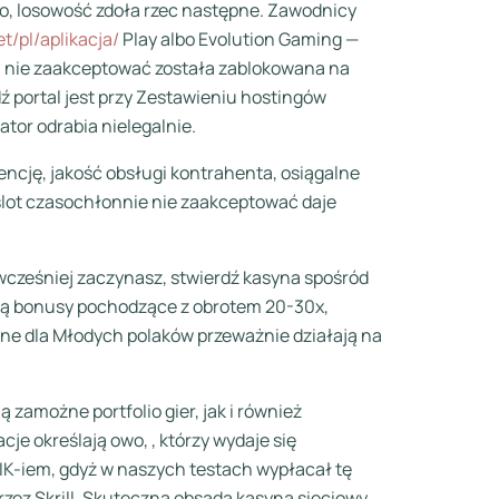
o, losowość zdoła rzec następne. Zawodnicy
t/pl/aplikacja/
Play albo Evolution Gaming —
j nie zaakceptować została zablokowana na
ź portal jest przy Zestawieniu hostingów
tor odrabia nielegalnie.
encję, jakość obsługi kontrahenta, osiągalne
 slot czasochłonnie nie zaakceptować daje
wcześniej zaczynasz, stwierdź kasyna spośród
ają bonusy pochodzące z obrotem 20-30x,
lne dla Młodych polaków przeważnie działają na
zamożne portfolio gier, jak i również
je określają owo, , którzy wydaje się
IK-iem, gdyż w naszych testach wypłacał tę
zez Skrill. Skuteczna obsadą kasyna sieciowy,