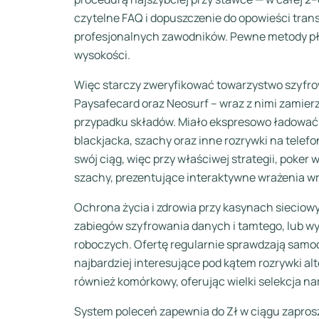
czytelne FAQ i dopuszczenie do opowieści trans
profesjonalnych zawodników. Pewne metody płat
wysokości.
Więc starczy zweryfikować towarzystwo szyfrow
Paysafecard oraz Neosurf – wraz z nimi zamier
przypadku składów. Miało ekspresowo ładować z
blackjacka, szachy oraz inne rozrywki na telef
swój ciąg, więc przy właściwej strategii, poke
szachy, prezentujące interaktywne wrażenia wr
Ochrona życia i zdrowia przy kasynach sieciowy
zabiegów szyfrowania danych i tamtego, lub wy
roboczych. Ofertę regularnie sprawdzają samod
najbardziej interesujące pod kątem rozrywki a
również komórkowy, oferując wielki selekcja na
System poleceń zapewnia do Zł w ciągu zaprosz