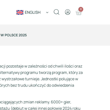
0
ENGLISH
 W POLSCE 2025
 pozostaje w zależności od chwili ilości oraz
 alternatywy programu tworzą program, który za
wystrzałowe turnieje. Jednostki polujące w
których bez trudu ukończyć do odwiedzenia
ociągających zmian reklamy. 6000+ gier,
stażu (debiut w całej innej połowie 2024 roku