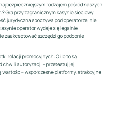
eż najbezpieczniejszym rodzajem pośród naszych
r.? Gra przy zagranicznym kasynie sieciowy
ć jurydyczna spoczywa pod operatorze, nie
asynie operator wydaje się legalnie
nie zaakceptować szczędzi go podobnie
i relacji promocyjnych. O ile to są
chwili autoryzacji – przetestuj jej
ą wartość – współczesne platformy, atrakcyjne