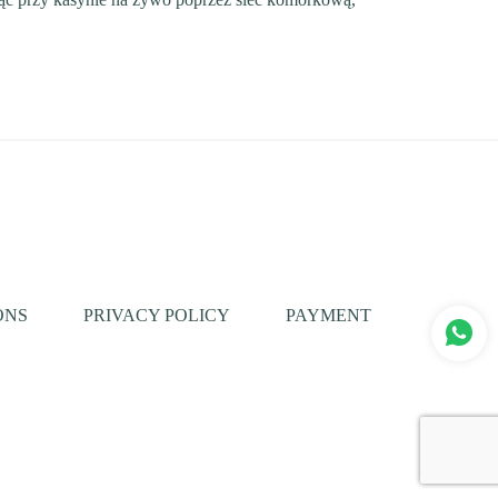
ONS
PRIVACY POLICY
PAYMENT