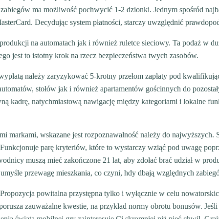
 zabiegów ma możliwość pochwycić 1-2 dzionki. Jednym spośród najbar
asterCard. Decydując system płatności, starczy uwzględnić prawdopod
j produkcji na automatach jak i również ruletce sieciowy. Ta podaż w
o jest to istotny krok na rzecz bezpieczeństwa twych zasobów.
wypłatą należy zaryzykować 5-krotny przełom zapłaty pod kwalifikują
automatów, stołów jak i również apartamentów gościnnych do pozostały
 kadrę, natychmiastową nawigację między kategoriami i lokalne funkc
i markami, wskazane jest rozpoznawalność należy do najwyższych. Sz
 Funkcjonuje parę kryteriów, które to wystarczy wziąć pod uwagę po
wodnicy muszą mieć zakończone 21 lat, aby zdołać brać udział w produ
umyśle przewagę mieszkania, co czyni, hdy dbają względnych zabieg
opozycja powitalna przystępna tylko i wyłącznie w celu nowatorskich
rusza zauważalne kwestie, na przykład normy obrotu bonusów. Jeśli 
zenia świata mobilnej gry zainteresuje Ci skromniej niż pięć chwil. G