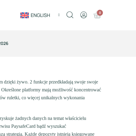
0
ENGLISH
2026
em dzięki żywo. 2 funkcje przedkładają swoje swoje
a. Określone platformy mają możliwość koncentrować
ów ruletki, co więcej unikalnych wykonania
yskuje żadnych danych na temat właścicielu
serwisu PaysafeCard bądź wyszukać
ą strategią. Każde depozyty istnieją księgowane