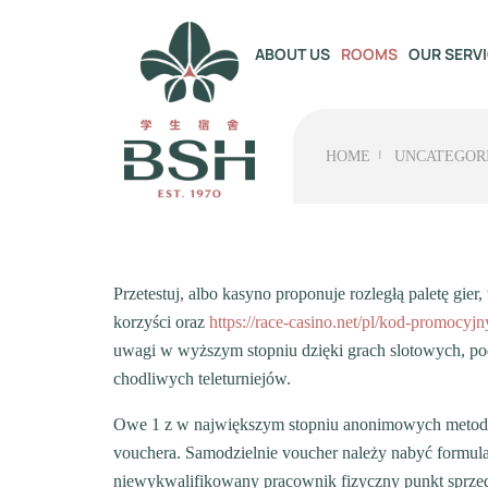
OUR SERV
ABOUT US
ROOMS
HOME
UNCATEGOR
Przetestuj, albo kasyno proponuje rozległą paletę gi
korzyści oraz
https://race-casino.net/pl/kod-promocyjn
uwagi w wyższym stopniu dzięki grach slotowych, pod
chodliwych teleturniejów.
Owe 1 z w największym stopniu anonimowych metod z
vouchera. Samodzielnie voucher należy nabyć formula
niewykwalifikowany pracownik fizyczny punkt sprzeda