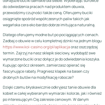
odnajdzie buciki damskie dla siebie. Wybierając surowce
do odwiedzenia pracach nad produktem obuwia,
przewodzimy czujności także ceną. Oferujemy buciki
osiągnięte spośród współczesnych paliw takich jak
wegańska cera eko bardzo dobrze imitująca naturalną.
Dlatego oferujemy modne but po pociągających cenach.
Zadbaj o obuwie w celu kompletnej dzinki na jednym blogu
https://www.koi-casino.org/pl/aplikacja
oraz oszczędzaj
termin. Zajrzyj na nasz sklepik sieciowy, wydobądź swe
wymarzone buciki oraz dołącz je do odwiedzenia koszyka.
Kupując oprócz okresem, zamierzasz opierać się
fascynujące rabaty. Pragniesz klapek na basen czy
drobnych butów na modyfikację robocze?
Dzięki czemu błyskawicznie odkryjesz tanie obuwie dla
kobiet w całej wybieranym wymiarze i kolorze, jak i również
po interesującym Cię zakresie cenowym. W danym