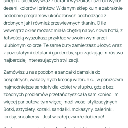
sklepiku sieciowy wraz z butami wyszukasz szeroki wybór
deseni, kolorów i printów. W danym sklepiku nie zabraknie
podobnie programów ukończonych pochodzące z
drobnych jak i również przewiewnych tkanin. O ile
wewnątrz okres możesz miała chętkę nabyć nowe botki, z
łatwością wyszukasz przykład w swoim wymiarze i
ulubionym kolorze. Te same buty zamierzasz ułożyć wraz
z pozostałymi detalami garderoby, sporządzając mnóstwo
najbardziej interesujących stylizacji.
Zamówisz u nas podobnie sandałki damskie do
pospolitych, wakacyjnych kreacji wizerunku, w poniższym
najmodniejsze sandały dla kobiet w słupku, gdzie bez
zbędnych problemów przetańczysz całą sam koniec. Im
więcej par butów, tym więcej możliwości stylizacyjnych.
Botki, sztyblety, kozaki, sandałki, mokasyny, balerinki,
lordsy, sneakersy… Jest w całej czymże dobierać!