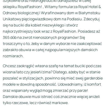
Szykowne oraz niedrogie buciki odnajdziesz w całej
sklepiku RoyalFashion! , Witamy formularza Royal Hotel &
Odnowy biologicznej I Wyrafinowany dom w Białymstoku
Unikatowy pięciogwiazdkowy dom na Podlasiu. Zdecyduj
się na buciki dla kobiet niezwykłego i stwórz
najkorzystniejszy look wraz z RoyalFashion. Posiadasz aż
365 dób na zwrot nienoszonych programów! Się
troszczymy o to, żeby w danym wyborze nie zaakceptować
zabrakło obuwia w całej najpopularniejszych damskich
rozmiarach.
Chcesz zaokrąglić własna szafę na temat buciki pod czas
wiosna/lato czy jesień/zima? Dlatego, ażeby być w stanie
poszaleć w stylizacjach, powinno się mieć swej garderobie
modele w dowolną sposobność. Udowadniamy, iż komfort
oraz wspaniały wygląd mogą zmierzać przy parze!
Damskie obuwie musi istnieć coś znacznie więcej aniżeli
tylko rzeczowe, lecz również markowe.