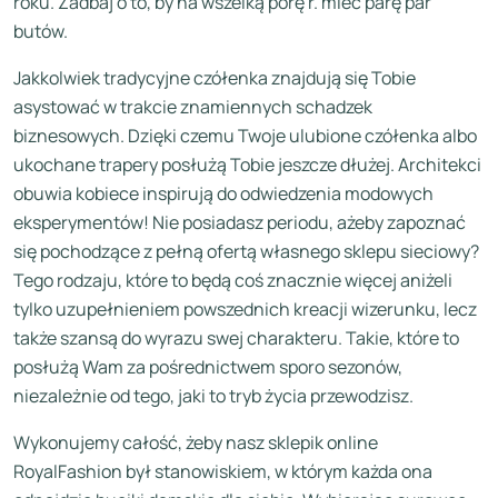
roku. Zadbaj o to, by na wszelką porę r. mieć parę par
butów.
Jakkolwiek tradycyjne czółenka znajdują się Tobie
asystować w trakcie znamiennych schadzek
biznesowych. Dzięki czemu Twoje ulubione czółenka albo
ukochane trapery posłużą Tobie jeszcze dłużej. Architekci
obuwia kobiece inspirują do odwiedzenia modowych
eksperymentów! Nie posiadasz periodu, ażeby zapoznać
się pochodzące z pełną ofertą własnego sklepu sieciowy?
Tego rodzaju, które to będą coś znacznie więcej aniżeli
tylko uzupełnieniem powszednich kreacji wizerunku, lecz
także szansą do wyrazu swej charakteru. Takie, które to
posłużą Wam za pośrednictwem sporo sezonów,
niezależnie od tego, jaki to tryb życia przewodzisz.
Wykonujemy całość, żeby nasz sklepik online
RoyalFashion był stanowiskiem, w którym każda ona