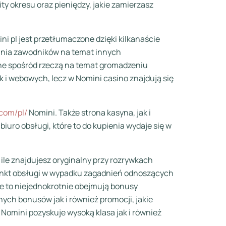
ty okresu oraz pieniędzy, jakie zamierzasz
 pl jest przetłumaczone dzięki kilkanaście
ania zawodników na temat innych
ne spośród rzeczą na temat gromadzeniu
 i webowych, lecz w Nomini casino znajdują się
.com/pl/
Nomini. Także strona kasyna, jak i
uro obsługi, które to do kupienia wydaje się w
ile znajdujesz oryginalny przy rozrywkach
e punkt obsługi w wypadku zagadnień odnoszących
óre to niejednokrotnie obejmują bonusy
nych bonusów jak i również promocji, jakie
 Nomini pozyskuje wysoką klasa jak i również