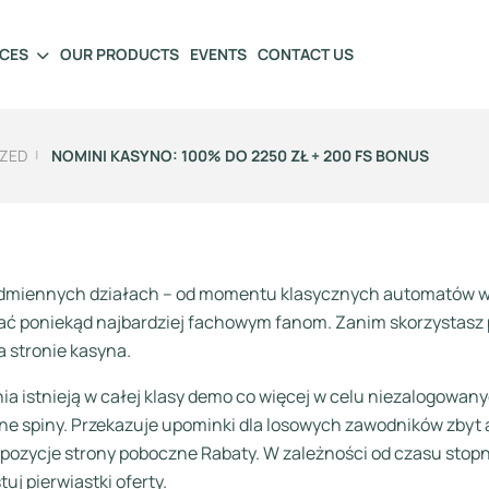
ICES
OUR PRODUCTS
EVENTS
CONTACT US
ZED
NOMINI KASYNO: 100% DO 2250 ZŁ + 200 FS BONUS
dmiennych działach – od momentu klasycznych automatów w r
ć poniekąd najbardziej fachowym fanom. Zanim skorzystasz p
 stronie kasyna.
ia istnieją w całej klasy demo co więcej w celu niezalogowa
atne spiny. Przekazuje upominki dla losowych zawodników zbyt
ropozycje strony poboczne Rabaty. W zależności od czasu sto
j pierwiastki oferty.