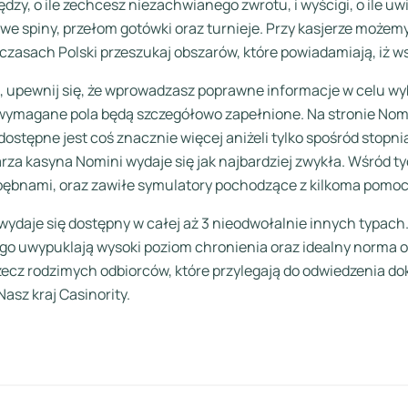
ędzy, o ile zechcesz niezachwianego zwrotu, i wyścigi, o ile uw
e spiny, przełom gotówki oraz turnieje. Przy kasjerze możem
czasach Polski przeszukaj obszarów, które powiadamiają, iż w
, upewnij się, że wprowadzasz poprawne informacje w celu wy
de wymagane pola będą szczegółowo zapełnione. Na stronie No
ostępne jest coś znacznie więcej aniżeli tylko spośród stopn
rza kasyna Nomini wydaje się jak najbardziej zwykła. Wśród t
ma bębnami, oraz zawiłe symulatory pochodzące z kilkoma pom
ydaje się dostępny w całej aż 3 nieodwołalnie innych typach
go uwypuklają wysoki poziom chronienia oraz idealny norma ob
rzecz rodzimych odbiorców, które przylegają do odwiedzenia d
sz kraj Casinority.