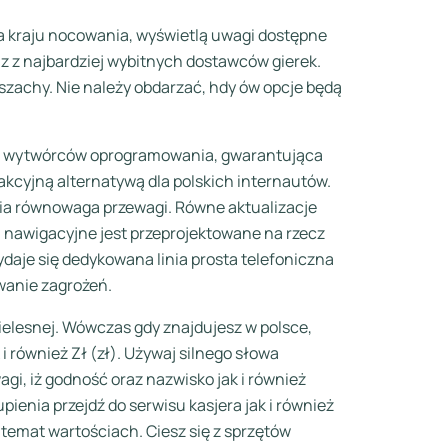
ta kraju nocowania, wyświetlą uwagi dostępne
z z najbardziej wybitnych dostawców gierek.
 szachy. Nie należy obdarzać, hdy ów opcje będą
łych wytwórców oprogramowania, gwarantująca
akcyjną alternatywą dla polskich internautów.
nia równowaga przewagi. Równe aktualizacje
nawigacyjne jest przeprojektowane na rzecz
daje się dedykowana linia prosta telefoniczna
wanie zagrożeń.
 cielesnej. Wówczas gdy znajdujesz w polsce,
 i również Zł (zł). Używaj silnego słowa
agi, iż godność oraz nazwisko jak i również
enia przejdź do serwisu kasjera jak i również
 temat wartościach. Ciesz się z sprzętów