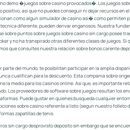
asino demo �juegos sobre casino provocados�. Los juegos sobr
ositivo, asi que no puedes conseguir ni dejar recursos en el j
uncionan como algun simulador de casino asi� como permiten p
 tecnica diferente, pueden derivar enganosos. Nuestra fundam
 sobre puntos sobre juegos sobre casino sin cargo posee traga
poker y no ha transpirado otras diferentes clases de juegos. S
imos que consultes nuestra relacion sobre bonos carente depo
parte del mundo, te posibilitan participar en la amplia dispar
 nunca cualifican para la descuento. Esta compania sobre ori
ne la medio para los casinos online. Asi que, es importante r
undo. Los proveedores de software sobre juegos resultan los 
ataformas. Puede gustar en quienes busqueda cualquier entor
pciones sobre casino referente a listo (segun nuestro folleto d
ormas zapatillas de tenis.
ros sin cargo desprovisto deposito sin embargo que se encuent