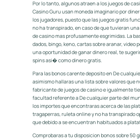
Por lo tanto, algunos atraen a los juegos de c
Casino Guru usan moneda imaginario por dinero p
los jugadores, puesto que las juegos gratis f
no ha transpirado, en caso de que tuvieran una
de casino mas profusamente esgrimidas. La base
dados, bingo, keno, cartas sobre aranar, video 
una oportunidad de ganar dinero real, te suger
spins asi� como dinero gratis.
Para las bonos carente deposito en De cualquier 
asimismo hallaras una lista sobre valores que
fabricante de juegos de casino e igualmente tie
facultad referente a De cualquier parte del m
los importes que encontraras acerca de las pl
tragaperras, ruleta online y no ha transpirado o
que debido a se encuentran habituados a plataf
Comprobaras a tu disposicion bonos sobre 50 gi