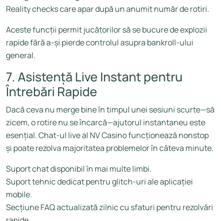
Reality checks care apar după un anumit număr de rotiri.
Aceste funcții permit jucătorilor să se bucure de explozii
rapide fără a-și pierde controlul asupra bankroll-ului
general.
7. Asistență Live Instant pentru
Întrebări Rapide
Dacă ceva nu merge bine în timpul unei sesiuni scurte—să
zicem, o rotire nu se încarcă—ajutorul instantaneu este
esențial. Chat-ul live al NV Casino funcționează nonstop
și poate rezolva majoritatea problemelor în câteva minute.
Suport chat disponibil în mai multe limbi.
Suport tehnic dedicat pentru glitch-uri ale aplicației
mobile.
Secțiune FAQ actualizată zilnic cu sfaturi pentru rezolvări
rapide.