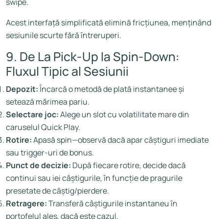
swipe.
Acest interfață simplificată elimină fricțiunea, menținând
sesiunile scurte fără întreruperi.
9. De La Pick‑Up la Spin‑Down:
Fluxul Tipic al Sesiunii
Depozit:
Încarcă o metodă de plată instantanee și
setează mărimea pariu.
Selectare joc:
Alege un slot cu volatilitate mare din
caruselul Quick Play.
Rotire:
Apasă spin—observă dacă apar câștiguri imediate
sau trigger-uri de bonus.
Punct de decizie:
După fiecare rotire, decide dacă
continui sau iei câștigurile, în funcție de pragurile
presetate de câștig/pierdere.
Retragere:
Transferă câștigurile instantaneu în
portofelul ales, dacă este cazul.