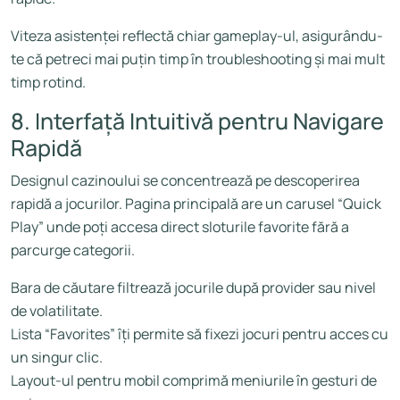
Viteza asistenței reflectă chiar gameplay-ul, asigurându-
te că petreci mai puțin timp în troubleshooting și mai mult
timp rotind.
8. Interfață Intuitivă pentru Navigare
Rapidă
Designul cazinoului se concentrează pe descoperirea
rapidă a jocurilor. Pagina principală are un carusel “Quick
Play” unde poți accesa direct sloturile favorite fără a
parcurge categorii.
Bara de căutare filtrează jocurile după provider sau nivel
de volatilitate.
Lista “Favorites” îți permite să fixezi jocuri pentru acces cu
un singur clic.
Layout-ul pentru mobil comprimă meniurile în gesturi de