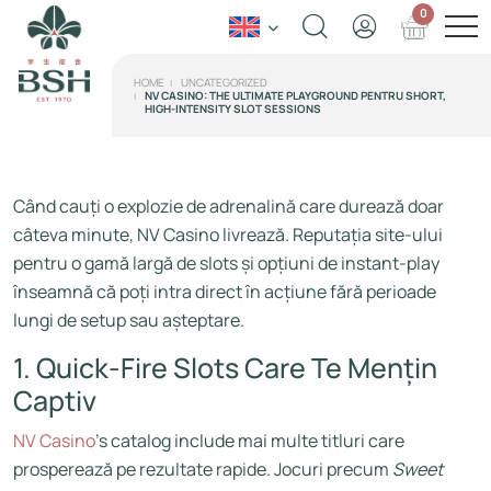
0
HOME
UNCATEGORIZED
NV CASINO: THE ULTIMATE PLAYGROUND PENTRU SHORT,
HIGH‑INTENSITY SLOT SESSIONS
Când cauți o explozie de adrenalină care durează doar
câteva minute, NV Casino livrează. Reputația site-ului
pentru o gamă largă de slots și opțiuni de instant‑play
înseamnă că poți intra direct în acțiune fără perioade
lungi de setup sau așteptare.
1. Quick‑Fire Slots Care Te Mențin
Captiv
NV Casino
’s catalog include mai multe titluri care
prosperează pe rezultate rapide. Jocuri precum
Sweet