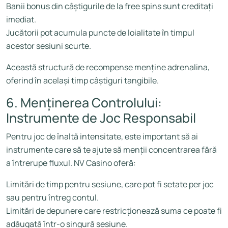
Banii bonus din câștigurile de la free spins sunt creditați
imediat.
Jucătorii pot acumula puncte de loialitate în timpul
acestor sesiuni scurte.
Această structură de recompense menține adrenalina,
oferind în același timp câștiguri tangibile.
6. Menținerea Controlului:
Instrumente de Joc Responsabil
Pentru joc de înaltă intensitate, este important să ai
instrumente care să te ajute să menții concentrarea fără
a întrerupe fluxul. NV Casino oferă:
Limitări de timp pentru sesiune, care pot fi setate per joc
sau pentru întreg contul.
Limitări de depunere care restricționează suma ce poate fi
adăugată într-o singură sesiune.