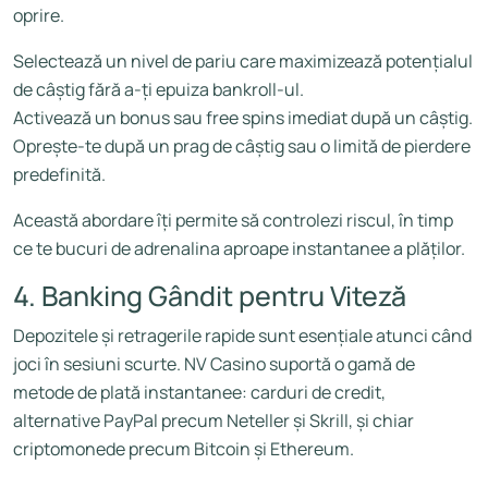
oprire.
Selectează un nivel de pariu care maximizează potențialul
de câștig fără a-ți epuiza bankroll-ul.
Activează un bonus sau free spins imediat după un câștig.
Oprește-te după un prag de câștig sau o limită de pierdere
predefinită.
Această abordare îți permite să controlezi riscul, în timp
ce te bucuri de adrenalina aproape instantanee a plăților.
4. Banking Gândit pentru Viteză
Depozitele și retragerile rapide sunt esențiale atunci când
joci în sesiuni scurte. NV Casino suportă o gamă de
metode de plată instantanee: carduri de credit,
alternative PayPal precum Neteller și Skrill, și chiar
criptomonede precum Bitcoin și Ethereum.