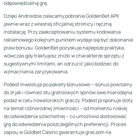
odpowiedzialną grę.
Dzięki Androidzie zalecamy pobranie GoldenBet APK
jawnie wraz z własnej oficjalnej stronicy i ręczną
instalację. Przy zaakceptowaniu systemu kodowania
reklamowego kolejnym punktem wydaje się być dokonanie
praw bonusu. GoldenBet pozyskuje najlepsze praktyka,
wówczas gdy traktujesz zniżki w charakterze sprzętu z
sugestywnymi limitami, an odrzucić jako bodziec do
wzmacniania zaryzykowania.
Podest inwestuje po pakiety bonusowe — bonus powitalny
do zł jak i również stu gratisowych spinów owe miarodajna
podaż w celu nowatorskich graczy. Podest proponuje sloty
na temat różnorodnej zmienności – od momentu niskiej
do odwiedzenia szlachetnej – co umożliwia dostosować
grę do odwiedzenia poszczególnych preferencji. Proces
zapisu w Goldbet Casino gwarantuje graczom na