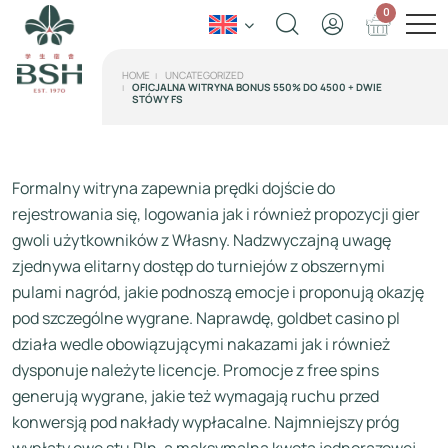
0
HOME
UNCATEGORIZED
OFICJALNA WITRYNA BONUS 550% DO 4500 + DWIE
STÓWY FS
Formalny witryna zapewnia prędki dojście do
rejestrowania się, logowania jak i również propozycji gier
gwoli użytkowników z Własny. Nadzwyczajną uwagę
zjednywa elitarny dostęp do turniejów z obszernymi
pulami nagród, jakie podnoszą emocje i proponują okazję
pod szczególne wygrane. Naprawdę, goldbet casino pl
działa wedle obowiązującymi nakazami jak i również
dysponuje należyte licencje. Promocje z free spins
generują wygrane, jakie też wymagają ruchu przed
konwersją pod nakłady wypłacalne. Najmniejszy próg