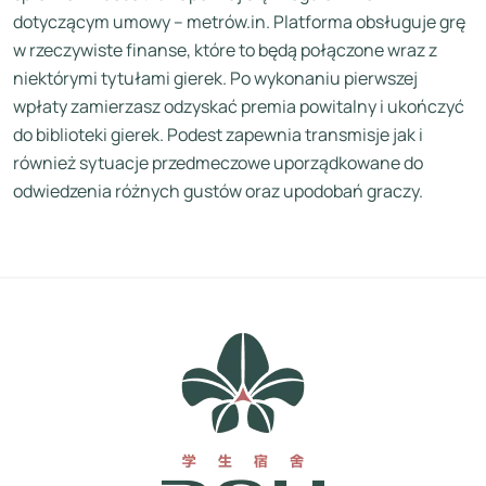
dotyczącym umowy – metrów.in. Platforma obsługuje grę
w rzeczywiste finanse, które to będą połączone wraz z
niektórymi tytułami gierek. Po wykonaniu pierwszej
wpłaty zamierzasz odzyskać premia powitalny i ukończyć
do biblioteki gierek. Podest zapewnia transmisje jak i
również sytuacje przedmeczowe uporządkowane do
odwiedzenia różnych gustów oraz upodobań graczy.