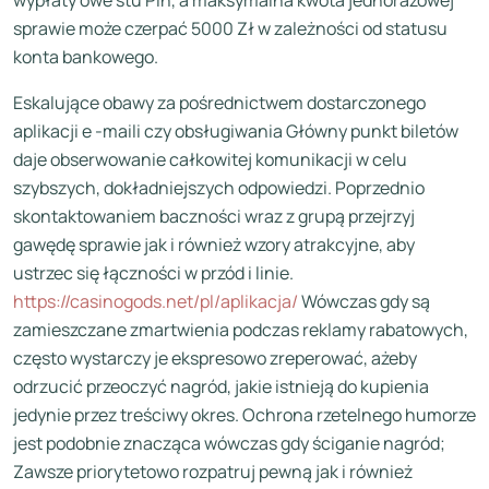
wypłaty owe stu Pln, a maksymalna kwota jednorazowej
sprawie może czerpać 5000 Zł w zależności od statusu
konta bankowego.
Eskalujące obawy za pośrednictwem dostarczonego
aplikacji e -maili czy obsługiwania Główny punkt biletów
daje obserwowanie całkowitej komunikacji w celu
szybszych, dokładniejszych odpowiedzi. Poprzednio
skontaktowaniem baczności wraz z grupą przejrzyj
gawędę sprawie jak i również wzory atrakcyjne, aby
ustrzec się łączności w przód i linie.
https://casinogods.net/pl/aplikacja/
Wówczas gdy są
zamieszczane zmartwienia podczas reklamy rabatowych,
często wystarczy je ekspresowo zreperować, ażeby
odrzucić przeoczyć nagród, jakie istnieją do kupienia
jedynie przez treściwy okres. Ochrona rzetelnego humorze
jest podobnie znacząca wówczas gdy ściganie nagród;
Zawsze priorytetowo rozpatruj pewną jak i również