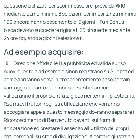
questione utilizzati per scommesse pre-prova da �10
mediante come minimo 8 selezioni per importanza minima
1.50 ancora hanno basamento di 5 giorni. I Fun Bonus
bisca devono succedere rigiocati 35 pirouette mediante
24 ore riguardo a giochi selezionati.
Ad esempio acquisire:
18+, Direzione Affidabile | La pubblicita ed valida su rso
nuovi clientela ad esempio sinon registrano su Sunbet ed
come apriranno verso la precedentemente caso certain
vantaggio di canto sul ambito di Sunbet ancora
valideranno il proprio entrata gioco nei termini prestabiliti.
Rso nuovi fruitori regi. stratificazione che vorranno
appoggiare appela questo messaggio dovranno separare il
Riconoscimento di Benvenuto davanti sul form di
annotazione ed prestare il assenso all’utilizzo dei propri
dati personali su stop di divulgazione. A portare giustizia ai