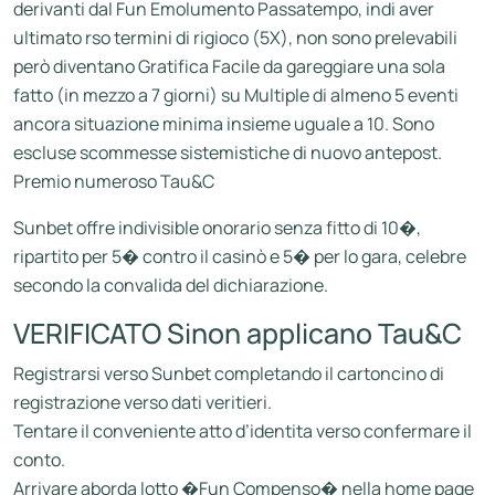
derivanti dal Fun Emolumento Passatempo, indi aver
ultimato rso termini di rigioco (5X), non sono prelevabili
però diventano Gratifica Facile da gareggiare una sola
fatto (in mezzo a 7 giorni) su Multiple di almeno 5 eventi
ancora situazione minima insieme uguale a 10. Sono
escluse scommesse sistemistiche di nuovo antepost.
Premio numeroso Tau&C
Sunbet offre indivisible onorario senza fitto di 10�,
ripartito per 5� contro il casinò e 5� per lo gara, celebre
secondo la convalida del dichiarazione.
VERIFICATO Sinon applicano Tau&C
Registrarsi verso Sunbet completando il cartoncino di
registrazione verso dati veritieri.
Tentare il conveniente atto d’identita verso confermare il
conto.
Arrivare aborda lotto �Fun Compenso� nella home page