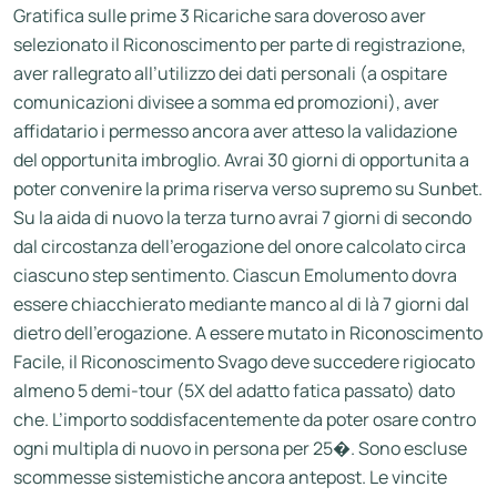
Gratifica sulle prime 3 Ricariche sara doveroso aver
selezionato il Riconoscimento per parte di registrazione,
aver rallegrato all’utilizzo dei dati personali (a ospitare
comunicazioni divisee a somma ed promozioni), aver
affidatario i permesso ancora aver atteso la validazione
del opportunita imbroglio. Avrai 30 giorni di opportunita a
poter convenire la prima riserva verso supremo su Sunbet.
Su la aida di nuovo la terza turno avrai 7 giorni di secondo
dal circostanza dell’erogazione del onore calcolato circa
ciascuno step sentimento. Ciascun Emolumento dovra
essere chiacchierato mediante manco al di là 7 giorni dal
dietro dell’erogazione. A essere mutato in Riconoscimento
Facile, il Riconoscimento Svago deve succedere rigiocato
almeno 5 demi-tour (5X del adatto fatica passato) dato
che. L’importo soddisfacentemente da poter osare contro
ogni multipla di nuovo in persona per 25�. Sono escluse
scommesse sistemistiche ancora antepost. Le vincite