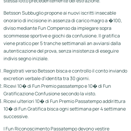
stessa lotto precedentemente del estrazione.
Betsson Subbuglio propone ai nuovi iscritti insecable
onorario di incisione in assenza di carico magro a �100,
diviso mediante Fun Compenso da impiegare sopra
scommesse sportive e giochi da confusione. Il gratifica
viene pratico per 5 tranche settimanali an avviarsi dalla
autenticazione del prova, senza insistenza di eseguire
indivis segno iniziale.
Registrati verso Betsson bisca e controllo il conto inviando
excretion verbale d’identita tra 30 giorni.
Ricevi 10� di Fun Premio passatempo e 10� di Fun
Gratificazione Confusione secondo la visto.
Ricevi ulteriori 10� di Fun Premio Passatempo addirittura
10� di Fun Gratifica bisca ogni settimana per 4 settimane
successive.
I Fun Riconoscimento Passatempo devono vestire