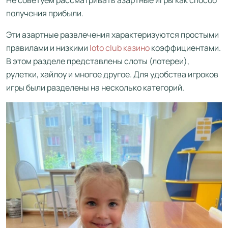
Не советуем рассматривать азартные игры как способ
получения прибыли.
Эти азартные развлечения характеризуются простыми
правилами и низкими
loto club казино
коэффициентами.
В этом разделе представлены слоты (лотереи),
рулетки, хайлоу и многое другое. Для удобства игроков
игры были разделены на несколько категорий.