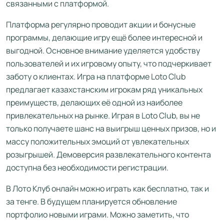
связанными с платформой.
Платформа регулярно проводит акции и бонусные
программы, делающие игру ещё более интересной и
выгодной. Основное внимание уделяется удобству
пользователей и их игровому опыту, что подчеркивает
заботу о клиентах. Игра на платформе Loto Club
предлагает казахстанским игрокам ряд уникальных
преимуществ, делающих её одной из наиболее
привлекательных на рынке. Играя в Loto Club, вы не
только получаете шанс на выигрыш ценных призов, но и
массу положительных эмоций от увлекательных
розыгрышей. Демоверсия развлекательного контента
доступна без необходимости регистрации.
В Лото Клуб онлайн можно играть как бесплатно, так и
за тенге. В будущем планируется обновление
портфолио новыми играми. Можно заметить, что