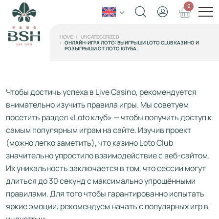
0
HOME
UNCATEGORIZED
ОНЛАЙН-ИГРА ЛОТО: ВЫИГРЫШИ LOTO CLUB КАЗИНО И
РОЗЫГРЫШИ ОТ ЛОТО КЛУБА.
Чтобы достичь успеха в Live Casino, рекомендуется
внимательно изучить правила игры. Мы советуем
посетить раздел «Loto клуб» — чтобы получить доступ к
самым популярным играм на сайте. Изучив проект
(можно легко заметить), что казино Loto Club
значительно упростило взаимодействие с веб-сайтом.
Их уникальность заключается в том, что сессии могут
длиться до 30 секунд с максимально упрощёнными
правилами.
Для того чтобы гарантированно испытать
яркие эмоции, рекомендуем начать с популярных игр в