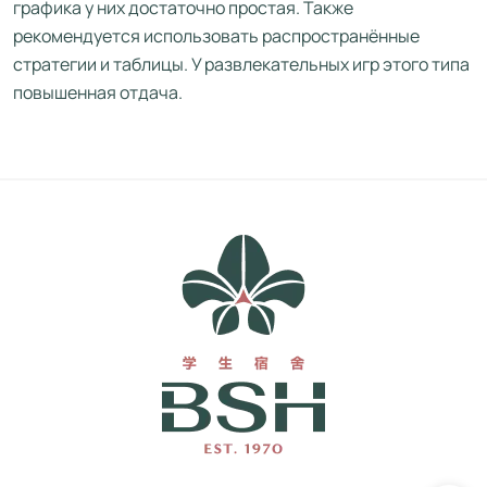
графика у них достаточно простая. Также
рекомендуется использовать распространённые
стратегии и таблицы. У развлекательных игр этого типа
повышенная отдача.