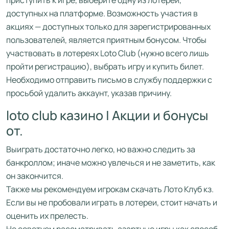
приступить к игре, выберите одну из лотерей,
доступных на платформе. Возможность участия в
акциях — доступных только для зарегистрированных
пользователей, является приятным бонусом. Чтобы
участвовать в лотереях Loto Club (нужно всего лишь
пройти регистрацию), выбрать игру и купить билет.
Необходимо отправить письмо в службу поддержки с
просьбой удалить аккаунт, указав причину.
loto club казино | Акции и бонусы
от.
Выиграть достаточно легко, но важно следить за
банкроллом; иначе можно увлечься и не заметить, как
он закончится.
Также мы рекомендуем игрокам скачать Лото Клуб кз.
Если вы не пробовали играть в лотереи, стоит начать и
оценить их прелесть.