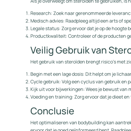
Als je overweegt om steroïden te gebruiken, is 
Research: Zoek naar gerenommeerde leverancie
Medisch advies: Raadpleeg altijd een arts of spe
Legale status: Zorg ervoor dat je op de hoogte 
Productkwaliteit: Controleer of de producten g
Veilig Gebruik van Ster
Het gebruik van steroïden brengt risico’s met zic
Begin met een lage dosis: Dit helpt om je lich
Cycle gebruik: Volg een cyclus van gebruik en p
Kijk uit voor bijwerkingen: Wees je bewust van
Voeding en training: Zorg ervoor dat je dieet e
Conclusie
Het optimaliseren van bodybuilding kan aantrekk
ervoor dat je goed geïnformeerd bent. Raadplee