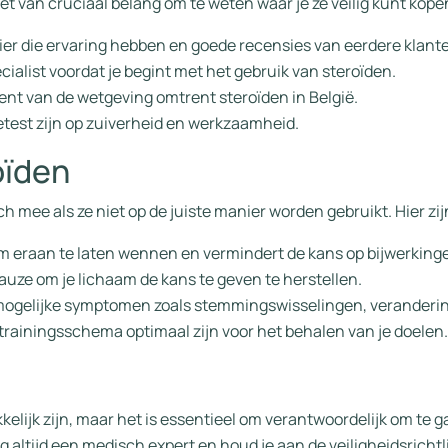
het van cruciaal belang om te weten waar je ze veilig kunt kope
r die ervaring hebben en goede recensies van eerdere klant
cialist voordat je begint met het gebruik van steroïden.
bent van de wetgeving omtrent steroïden in België.
etest zijn op zuiverheid en werkzaamheid.
oïden
h mee als ze niet op de juiste manier worden gebruikt. Hier zij
aam eraan te laten wennen en vermindert de kans op bijwerking
auze om je lichaam de kans te geven te herstellen.
 mogelijke symptomen zoals stemmingswisselingen, verandering
n trainingsschema optimaal zijn voor het behalen van je doelen.
elijk zijn, maar het is essentieel om verantwoordelijk om te g
g altijd een medisch expert en houd je aan de veiligheidsricht