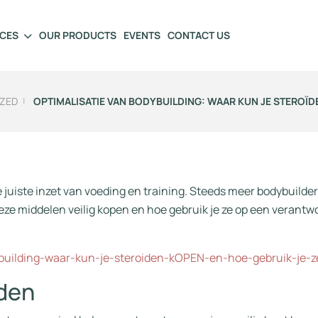
ICES
OUR PRODUCTS
EVENTS
CONTACT US
ZED
OPTIMALISATIE VAN BODYBUILDING: WAAR KUN JE STEROÏDE
de juiste inzet van voeding en training. Steeds meer bodybuild
eze middelen veilig kopen en hoe gebruik je ze op een verantw
building-waar-kun-je-steroiden-kOPEN-en-hoe-gebruik-je-ze
ïden