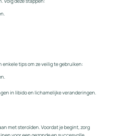
n. Volg deze stappen:
en.
n enkele tips om ze veilig te gebruiken:
en.
en in libido en lichamelijke veranderingen.
aan met steroïden. Voordat je begint, zorg
lijnen voor een gezonde en succesvolle