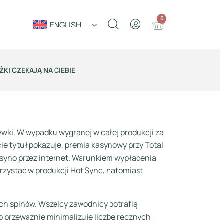
0
ENGLISH
KI CZEKAJĄ NA CIEBIE
ywki. W wypadku wygranej w całej produkcji za
 tytuł pokazuje, premia kasynowy przy Total
asyno przez internet. Warunkiem wypłacenia
zystać w produkcji Hot Sync, natomiast
ych spinów. Wszelcy zawodnicy potrafią
 przeważnie minimalizuje liczbę ręcznych