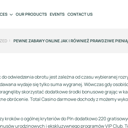
ICES
OUR PRODUCTS
EVENTS
CONTACT US
ZED
PEWNE ZABAWY ONLINE JAK I RÓWNIEŻ PRAWDZIWE PIENIĄŻ
 do odwiedzenia obrotu jest zależna od czasu wybieranej rozr
wana wydaje się tylko suma wygranej. Wówczas gdy osobiście
 pragnęliby skorzystać dodatkowe środki bonusowe grając w k
otne obrócenie. Total Casino darmowe dochody z możemy wykor
rzy kroków o ogólnej kryteriów do Pln dodatkowo 220 gratisow
nusów urodzinowych i ekskluzywnego programów VIP Club. To