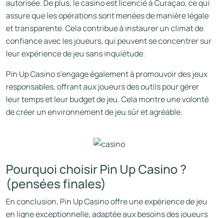
autorisée. De plus, le casino est licencié à Curaçao, ce qui
assure que les opérations sont menées de manière légale
et transparente. Cela contribue à instaurer un climat de
confiance avec les joueurs, qui peuvent se concentrer sur
leur expérience de jeu sans inquiétude.
Pin Up Casino s’engage également à promouvoir des jeux
responsables, offrant aux joueurs des outils pour gérer
leur temps et leur budget de jeu. Cela montre une volonté
de créer un environnement de jeu sûr et agréable.
Pourquoi choisir Pin Up Casino ?
(pensées finales)
En conclusion, Pin Up Casino offre une expérience de jeu
en ligne exceptionnelle, adaptée aux besoins des joueurs