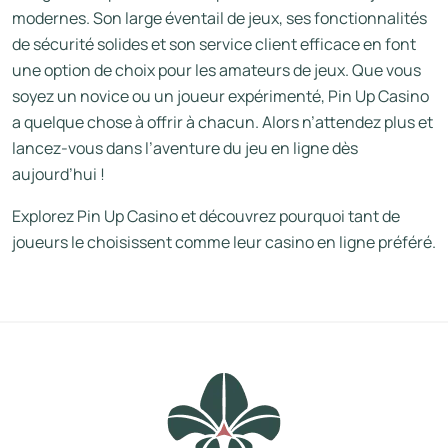
modernes. Son large éventail de jeux, ses fonctionnalités
de sécurité solides et son service client efficace en font
une option de choix pour les amateurs de jeux. Que vous
soyez un novice ou un joueur expérimenté, Pin Up Casino
a quelque chose à offrir à chacun. Alors n’attendez plus et
lancez-vous dans l’aventure du jeu en ligne dès
aujourd’hui !
Explorez Pin Up Casino et découvrez pourquoi tant de
joueurs le choisissent comme leur casino en ligne préféré.