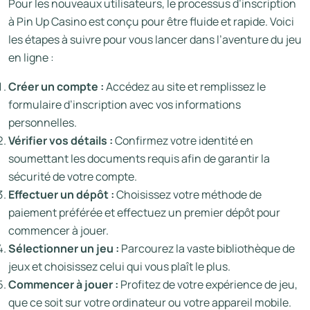
Pour les nouveaux utilisateurs, le processus d’inscription
à Pin Up Casino est conçu pour être fluide et rapide. Voici
les étapes à suivre pour vous lancer dans l’aventure du jeu
en ligne :
Créer un compte :
Accédez au site et remplissez le
formulaire d’inscription avec vos informations
personnelles.
Vérifier vos détails :
Confirmez votre identité en
soumettant les documents requis afin de garantir la
sécurité de votre compte.
Effectuer un dépôt :
Choisissez votre méthode de
paiement préférée et effectuez un premier dépôt pour
commencer à jouer.
Sélectionner un jeu :
Parcourez la vaste bibliothèque de
jeux et choisissez celui qui vous plaît le plus.
Commencer à jouer :
Profitez de votre expérience de jeu,
que ce soit sur votre ordinateur ou votre appareil mobile.