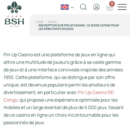
0
HOME
PUBLIC
INSCRIPTION SUR PIN UP CASINO : LE GUIDE ULTIME POUR
LES DÉBUTANTS EN 2026
Pin Up Casino est une plateforme de jeux en ligne qui
attire une multitude de joueurs grâce à sa vaste gamme
de jeux et à une interface conviviale inspirée des années
1950. Cette plateforme, qui se distingue par son offre
unique, est devenue populaire parmi les amateurs de
divertissement, en particulier avec
Pin Up Casino RD
Congo
, qui propose une expérience optimisée pour les
mobiles et un large éventail de plus de 5 000 jeux, faisant
de ce casino en ligne un choix incontournable pour les
passionnés de jeux.