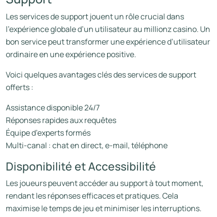
Les services de support jouent un rôle crucial dans
l’expérience globale d’un utilisateur au millionz casino. Un
bon service peut transformer une expérience d’utilisateur
ordinaire en une expérience positive.
Voici quelques avantages clés des services de support
offerts :
Assistance disponible 24/7
Réponses rapides aux requêtes
Équipe d’experts formés
Multi-canal : chat en direct, e-mail, téléphone
Disponibilité et Accessibilité
Les joueurs peuvent accéder au support à tout moment,
rendant les réponses efficaces et pratiques. Cela
maximise le temps de jeu et minimiser les interruptions.