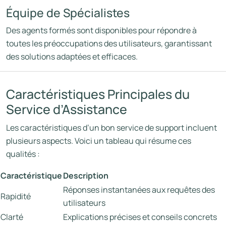
Équipe de Spécialistes
Des agents formés sont disponibles pour répondre à
toutes les préoccupations des utilisateurs, garantissant
des solutions adaptées et efficaces.
Caractéristiques Principales du
Service d’Assistance
Les caractéristiques d’un bon service de support incluent
plusieurs aspects. Voici un tableau qui résume ces
qualités :
Caractéristique
Description
Réponses instantanées aux requêtes des
Rapidité
utilisateurs
Clarté
Explications précises et conseils concrets