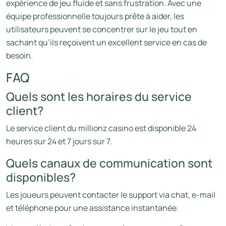
expérience de jeu fluide et sans frustration. Avec une
équipe professionnelle toujours prête à aider, les
utilisateurs peuvent se concentrer sur le jeu tout en
sachant qu’ils reçoivent un excellent service en cas de
besoin.
FAQ
Quels sont les horaires du service
client?
Le service client du millionz casino est disponible 24
heures sur 24 et 7 jours sur 7.
Quels canaux de communication sont
disponibles?
Les joueurs peuvent contacter le support via chat, e-mail
et téléphone pour une assistance instantanée.