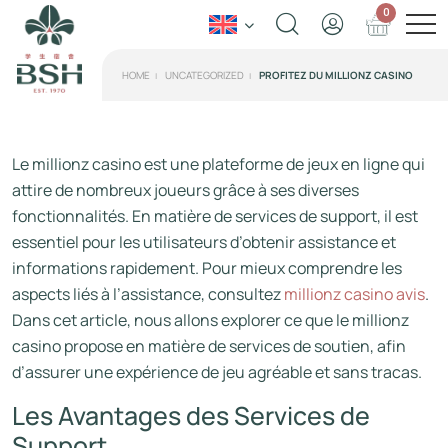
0
HOME
UNCATEGORIZED
PROFITEZ DU MILLIONZ CASINO
Le millionz casino est une plateforme de jeux en ligne qui
attire de nombreux joueurs grâce à ses diverses
fonctionnalités. En matière de services de support, il est
essentiel pour les utilisateurs d’obtenir assistance et
informations rapidement. Pour mieux comprendre les
aspects liés à l’assistance, consultez
millionz casino avis
.
Dans cet article, nous allons explorer ce que le millionz
casino propose en matière de services de soutien, afin
d’assurer une expérience de jeu agréable et sans tracas.
Les Avantages des Services de
Support