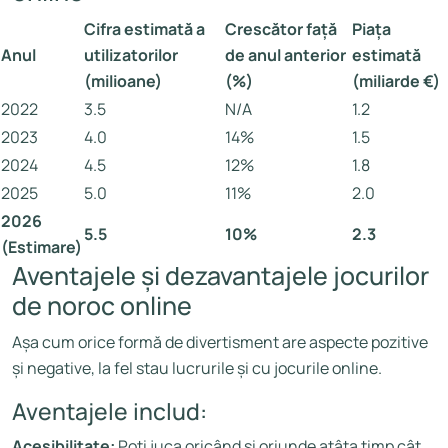
Cifra estimată a
Crescător față
Piața
Anul
utilizatorilor
de anul anterior
estimată
(milioane)
(%)
(miliarde €)
2022
3.5
N/A
1.2
2023
4.0
14%
1.5
2024
4.5
12%
1.8
2025
5.0
11%
2.0
2026
5.5
10%
2.3
(Estimare)
Aventajele și dezavantajele jocurilor
de noroc online
Așa cum orice formă de divertisment are aspecte pozitive
și negative, la fel stau lucrurile și cu jocurile online.
Aventajele includ:
Acesibilitate:
Poți juca oricând și oriunde atâta timp cât