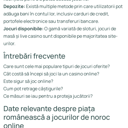
Depozite:
Există multiple metode prin care utilizatorii pot
adăuga bani în contul lor, inclusiv carduri de credit,
portofele electronice sau transferuri bancare.
Jocuri disponibile:
O gamă variată de sloturi, jocuri de
masă și live casino sunt disponibile pe majoritatea site-
urilor.
Întrebări frecvente
Care sunt cele mai populare tipuri de jocuri oferite?
Cât costă să începi să joci la un casino online?
Este sigur să joc online?
Cum pot retrage câștigurile?
Ce măsuri se iau pentru a proteja jucătorii?
Date relevante despre piața
românească a jocurilor de noroc
online