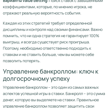
Варианты value betting:
Поиск ставок с завышенными
коэффициентами, которые, по мнению игрока, не
отражают реальную вероятность события.
Каждая из этих стратегий требует определенной
дисциплины и контроля над своими финансами. Важно
помнить, что ни одна стратегия не гарантирует 100%
выигрыш, и всегда существует риск проигрыша.
Поэтому, необходимо ответственно подходить к
ставкам и не ставить больше, чем вы можете себе
позволить потерять.
Управление банкроллом: ключ к
долгосрочному успеху
Управление банкроллом – это один из самых важных
аспектов успешной игры в ставки. Банкролл – это сумма
денег, которую вы выделяете на ставки. Правильное
управление банкроллом позволяет защитить свои