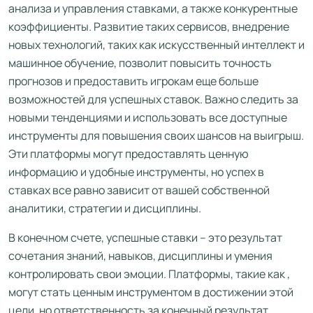
анализа и управления ставками, а также конкурентные
коэффициенты. Развитие таких сервисов, внедрение
новых технологий, таких как искусственный интеллект и
машинное обучение, позволит повысить точность
прогнозов и предоставить игрокам еще больше
возможностей для успешных ставок. Важно следить за
новыми тенденциями и использовать все доступные
инструменты для повышения своих шансов на выигрыш.
Эти платформы могут предоставлять ценную
информацию и удобные инструменты, но успех в
ставках все равно зависит от вашей собственной
аналитики, стратегии и дисциплины.
В конечном счете, успешные ставки – это результат
сочетания знаний, навыков, дисциплины и умения
контролировать свои эмоции. Платформы, такие как ,
могут стать ценным инструментом в достижении этой
цели, но ответственность за конечный результат