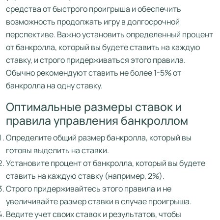
средства от быстрого проигрыша и обеспечить
возможность продолжать игру в долгосрочной
перспективе. Важно установить определенный процент
от банкролла, который вы будете ставить на каждую
ставку, и строго придерживаться этого правила.
Обычно рекомендуют ставить не более 1-5% от
банкролла на одну ставку.
Оптимальные размеры ставок и
правила управления банкроллом
Определите общий размер банкролла, который вы
готовы выделить на ставки.
Установите процент от банкролла, который вы будете
ставить на каждую ставку (например, 2%).
Строго придерживайтесь этого правила и не
увеличивайте размер ставки в случае проигрыша.
Ведите учет своих ставок и результатов, чтобы