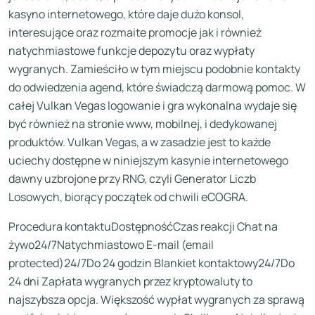
kasyno internetowego, które daje dużo konsol,
interesujące oraz rozmaite promocje jak i również
natychmiastowe funkcje depozytu oraz wypłaty
wygranych. Zamieściło w tym miejscu podobnie kontakty
do odwiedzenia agend, które świadczą darmową pomoc. W
całej Vulkan Vegas logowanie i gra wykonalna wydaje się
być również na stronie www, mobilnej, i dedykowanej
produktów. Vulkan Vegas, a w zasadzie jest to każde
uciechy dostępne w niniejszym kasynie internetowego
dawny uzbrojone przy RNG, czyli Generator Liczb
Losowych, biorący początek od chwili eCOGRA.
Procedura kontaktuDostępnośćCzas reakcji Chat na
żywo24/7Natychmiastowo E-mail (email
protected)24/7Do 24 godzin Blankiet kontaktowy24/7Do
24 dni Zapłata wygranych przez kryptowaluty to
najszybsza opcja. Większość wypłat wygranych za sprawą