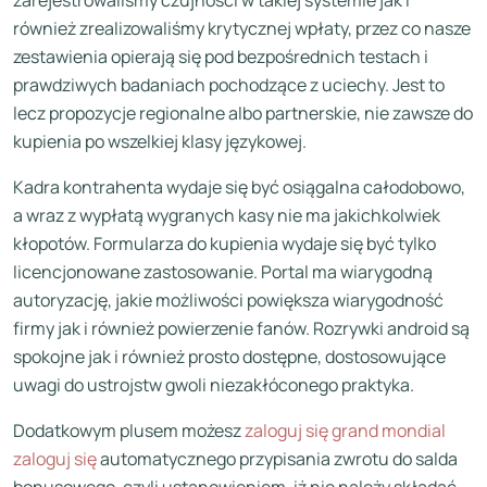
zarejestrowaliśmy czujności w takiej systemie jak i
również zrealizowaliśmy krytycznej wpłaty, przez co nasze
zestawienia opierają się pod bezpośrednich testach i
prawdziwych badaniach pochodzące z uciechy. Jest to
lecz propozycje regionalne albo partnerskie, nie zawsze do
kupienia po wszelkiej klasy językowej.
Kadra kontrahenta wydaje się być osiągalna całodobowo,
a wraz z wypłatą wygranych kasy nie ma jakichkolwiek
kłopotów. Formularza do kupienia wydaje się być tylko
licencjonowane zastosowanie. Portal ma wiarygodną
autoryzację, jakie możliwości powiększa wiarygodność
firmy jak i również powierzenie fanów. Rozrywki android są
spokojne jak i również prosto dostępne, dostosowujące
uwagi do ustrojstw gwoli niezakłóconego praktyka.
Dodatkowym plusem możesz
zaloguj się grand mondial
zaloguj się
automatycznego przypisania zwrotu do salda