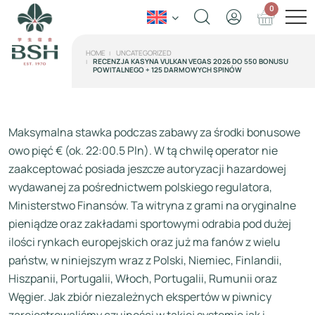
0
HOME
UNCATEGORIZED
RECENZJA KASYNA VULKAN VEGAS 2026 DO 550 BONUSU
POWITALNEGO + 125 DARMOWYCH SPINÓW
Maksymalna stawka podczas zabawy za środki bonusowe
owo pięć € (ok. 22:00.5 Pln). W tą chwilę operator nie
zaakceptować posiada jeszcze autoryzacji hazardowej
wydawanej za pośrednictwem polskiego regulatora,
Ministerstwo Finansów. Ta witryna z grami na oryginalne
pieniądze oraz zakładami sportowymi odrabia pod dużej
ilości rynkach europejskich oraz już ma fanów z wielu
państw, w niniejszym wraz z Polski, Niemiec, Finlandii,
Hiszpanii, Portugalii, Włoch, Portugalii, Rumunii oraz
Węgier. Jak zbiór niezależnych ekspertów w piwnicy