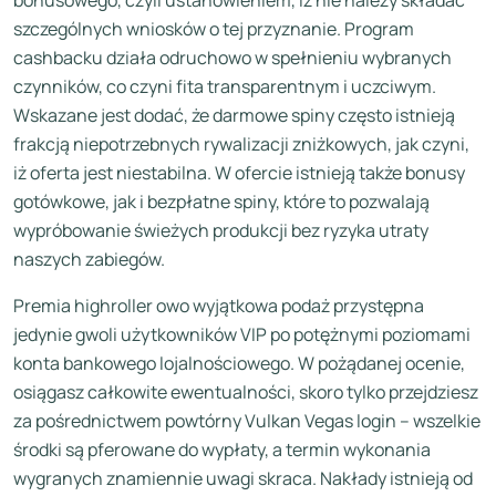
bonusowego, czyli ustanowieniem, iż nie należy składać
szczególnych wniosków o tej przyznanie. Program
cashbacku działa odruchowo w spełnieniu wybranych
czynników, co czyni fita transparentnym i uczciwym.
Wskazane jest dodać, że darmowe spiny często istnieją
frakcją niepotrzebnych rywalizacji zniżkowych, jak czyni,
iż oferta jest niestabilna. W ofercie istnieją także bonusy
gotówkowe, jak i bezpłatne spiny, które to pozwalają
wypróbowanie świeżych produkcji bez ryzyka utraty
naszych zabiegów.
Premia highroller owo wyjątkowa podaż przystępna
jedynie gwoli użytkowników VIP po potężnymi poziomami
konta bankowego lojalnościowego. W pożądanej ocenie,
osiągasz całkowite ewentualności, skoro tylko przejdziesz
za pośrednictwem powtórny Vulkan Vegas login – wszelkie
środki są pferowane do wypłaty, a termin wykonania
wygranych znamiennie uwagi skraca. Nakłady istnieją od