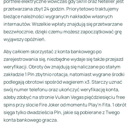
portfele elektryczne wówczas gdy Skrill oraz Neteller jest
przetwarzana zbyt 24 godzin. Priorytetowo traktujemy
bieżące należności wygranych nakładów własnych
internautów. Wszelkie wpłaty znajdują się przetwarzane
bezzwłocznie, dzięki czemu możesz zapoczątkować grę
wyjąwszy opóźnień.
Aby całkiem skorzystać z konta bankowego po
zarejestrowania się, niezbędne wydaje się także przejazd
weryfikacji. Obroty ów znajdują się naliczane po stałym
zakładzie 1 Pln zbytnio rotacja, natomiast wygrane środki
podlegają obrotowi spośród wagierem x3. Starczy uznać
swój numer telefonu oraz ukończyć weryfikację konta,
ażeby zdobyć na stronie Vulkan Vegas pięćdziesięciu free
spins przy slocie Fire Joker od momentu Play’n Fita. 1 obrót
sięga tylko dwadzieścia Pln, jakie są pobierane z Twego
konta bankowego gracza.