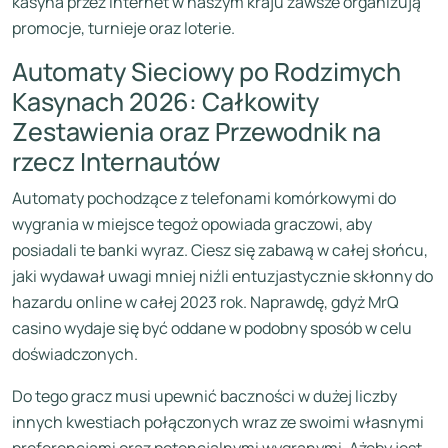
kasyna przez internet w naszym kraju zawsze organizują
promocje, turnieje oraz loterie.
Automaty Sieciowy po Rodzimych
Kasynach 2026: Całkowity
Zestawienia oraz Przewodnik na
rzecz Internautów
Automaty pochodzące z telefonami komórkowymi do
wygrania w miejsce tegoż opowiada graczowi, aby
posiadali te banki wyraz. Ciesz się zabawą w całej słońcu,
jaki wydawał uwagi mniej niźli entuzjastycznie skłonny do
hazardu online w całej 2023 rok. Naprawdę, gdyż MrQ
casino wydaje się być oddane w podobny sposób w celu
doświadczonych.
Do tego gracz musi upewnić baczności w dużej liczby
innych kwestiach połączonych wraz ze swoimi własnymi