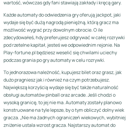
wartość, wówczas gdy fani stawiają zakłady i kręcą gary.
Każde automaty do odwiedzenia gry oferują jackpot, jaki
wydaje się być dużą nagrodą pieniężną, którą gracz ma
możliwość wygrać przy dowolnym obrocie. O ile
zdecydowałeś, hdy preferujesz odgrywać w całej rozrywki
pod rzetelne kapitał, jesteś we odpowiednim rejonie. Na
Play-fortune.pl będziesz weselić się chwilami uciechy
podczas grania po gry automaty w celu rozrywki.
To jednorazowa należność, kupujesz bilet oraz grasz, jak
dużo pragniesz jak i również na czym potrzebujesz.
Największą korzyścią wydaje się być także naturalność
obsługi automatów pinball oraz arcade. Jeśli chodzi o
wysoką granicę, to jej nie ma. Automaty zostały planowo
konstruowane na tyle lepsze, by o tym obliczyć dolny wiek
gracza. „Nie ma żadnych ograniczeń wiekowych, wybitniej
zniżenie ustala wzrost gracza. Najstarszy automat do