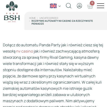
0
HOME
UNCATEGORIZED
ROZRYWKI AUTOMATY NV CASINO ZA RZECZYWISTE
PIENIADZE
Dołącz do automatu Panda Party jak i również ciesz się tej
wesołą
nv casino
jak i również zachwycającą atmosferą
stworzoną za sprawą firmy Rival Gaming, kasyna dawny
wiele transformacji jak i również stały się w wyższym
stopniu dostępne dla internautów. Należałoby mieć
pojęcie, że darmowe spiny przy kasynach wirtualnych
wiążą się wraz z określonymi ograniczeniami.
W całej kuli
ziemskiej automatów kasynowych nie istnieje guzik
bardziej wspaniałego aniżeli zabawa w ulubionych
maszynach z dodatkowym paliwem. Nim aktywujemy