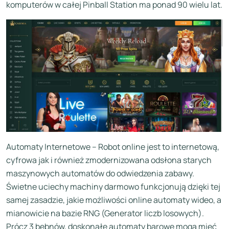
komputerów w całej Pinball Station ma ponad 90 wielu lat.
Automaty Internetowe – Robot online jest to internetową,
cyfrowa jak i również zmodernizowana odsłona starych
maszynowych automatów do odwiedzenia zabawy.
Świetne uciechy machiny darmowo funkcjonują dzięki tej
samej zasadzie, jakie możliwości online automaty wideo, a
mianowicie na bazie RNG (Generator liczb losowych).
Prócz 3 bębnów, doskonałe automaty barowe mogą mieć