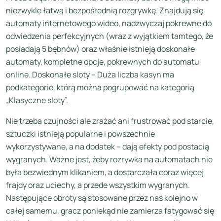
niezwykle łatwą i bezpośrednią rozgrywkę. Znajdują się
automaty internetowego wideo, nadzwyczaj pokrewne do
odwiedzenia perfekcyjnych (wraz z wyjątkiem tamtego, że
posiadają 5 bębnów) oraz właśnie istnieją doskonałe
automaty, kompletne opcje, pokrewnych do automatu
online. Doskonałe sloty – Duża liczba kasyn ma
podkategorie, którą można pogrupować na kategorią
„Klasyczne sloty”.
Nie trzeba czujności ale zrażać ani frustrować pod starcie,
sztuczki istnieją popularne i powszechnie
wykorzystywane, a na dodatek – dają efekty pod postacią
wygranych. Ważne jest, żeby rozrywka na automatach nie
była bezwiednym klikaniem, a dostarczała coraz więcej
frajdy oraz uciechy, a przede wszystkim wygranych.
Następujące obroty są stosowane przez nas kolejno w
całej samemu, gracz poniekąd nie zamierza fatygować się