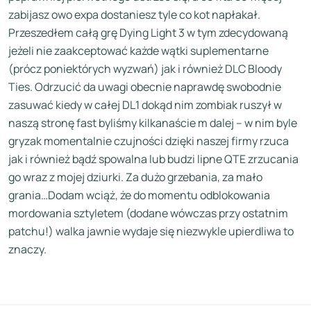
zabijasz owo expa dostaniesz tyle co kot napłakał.
Przeszedłem całą grę Dying Light 3 w tym zdecydowaną
jeżeli nie zaakceptować każde wątki suplementarne
(prócz poniektórych wyzwań) jak i również DLC Bloody
Ties. Odrzucić da uwagi obecnie naprawdę swobodnie
zasuwać kiedy w całej DL1 dokąd nim zombiak ruszył w
naszą stronę fast byliśmy kilkanaście m dalej – w nim byle
gryzak momentalnie czujności dzięki naszej firmy rzuca
jak i również bądź spowalna lub budzi lipne QTE zrzucania
go wraz z mojej dziurki. Za dużo grzebania, za mało
grania…Dodam wciąż, że do momentu odblokowania
mordowania sztyletem (dodane wówczas przy ostatnim
patchu!) walka jawnie wydaje się niezwykle upierdliwa to
znaczy.