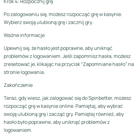
Krok 4: Rozpocznij grę
Po zalogowaniu się, możesz rozpocząć grę w kasynie.
Wybierz swoją ulubioną grę i zacznij gry.
Ważne informacje
Upewnij się, że hasło jest poprawne, aby uniknąć
problemów z logowaniem. Jeśli zapomnisz hasła, możesz
zresetować je, klikając na przycisk “Zapomniane hasło” na
stronie logowania.
Zakończenie
Teraz, gdy wiesz, jak zalogować się do Spinbetter, możesz
rozpocząć grę w kasynie online. Pamiętaj, aby wybrać
swoją ulubioną grę i zacząć gry. Pamiętaj również, aby
hasło było poprawne, aby uniknąć problemów z
logowaniem.