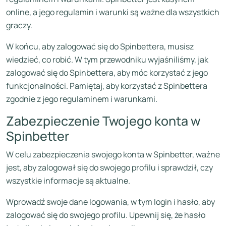
online, a jego regulamin i warunki są ważne dla wszystkich
graczy.
W końcu, aby zalogować się do Spinbettera, musisz
wiedzieć, co robić. W tym przewodniku wyjaśniliśmy, jak
zalogować się do Spinbettera, aby móc korzystać z jego
funkcjonalności. Pamiętaj, aby korzystać z Spinbettera
zgodnie z jego regulaminem i warunkami.
Zabezpieczenie Twojego konta w
Spinbetter
W celu zabezpieczenia swojego konta w Spinbetter, ważne
jest, aby zalogował się do swojego profilu i sprawdził, czy
wszystkie informacje są aktualne.
Wprowadź swoje dane logowania, w tym login i hasło, aby
zalogować się do swojego profilu. Upewnij się, że hasło