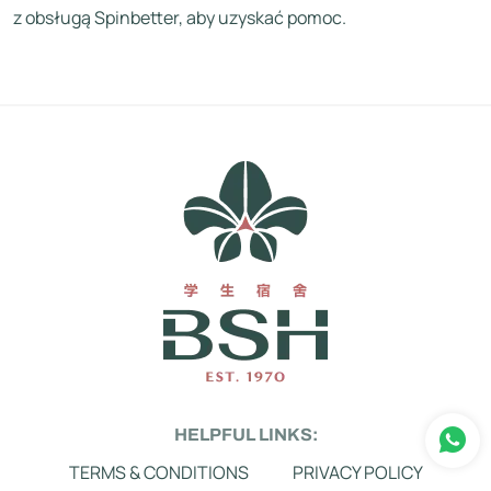
z obsługą Spinbetter, aby uzyskać pomoc.
HELPFUL LINKS:
TERMS & CONDITIONS
PRIVACY POLICY