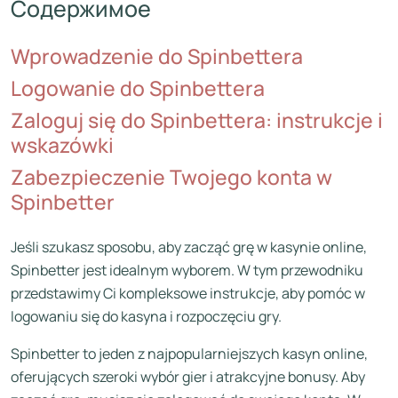
Содержимое
Wprowadzenie do Spinbettera
Logowanie do Spinbettera
Zaloguj się do Spinbettera: instrukcje i
wskazówki
Zabezpieczenie Twojego konta w
Spinbetter
Jeśli szukasz sposobu, aby zacząć grę w kasynie online,
Spinbetter jest idealnym wyborem. W tym przewodniku
przedstawimy Ci kompleksowe instrukcje, aby pomóc w
logowaniu się do kasyna i rozpoczęciu gry.
Spinbetter to jeden z najpopularniejszych kasyn online,
oferujących szeroki wybór gier i atrakcyjne bonusy. Aby