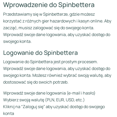
Wprowadzenie do Spinbettera
Przedstawiamy się w Spinbetterze, gdzie możesz
korzystać z różnych gier hazardowych i kasyn online. Aby
zacząć, musisz zalogować się do swojego konta.
Wprowadź swoje dane logowania, aby uzyskać dostęp do
swojego konta.
Logowanie do Spinbettera
Logowanie do Spinbettera jest prostym procesem.
Wprowadź swoje dane logowania, aby uzyskać dostęp do
swojego konta. Możesz również wybrać swoją walutę, aby
dostosować się do swoich potrzeb.
Wprowadź swoje dane logowania (e-mail i hasło)
Wybierz swoją walutę (PLN, EUR, USD, etc.)
Kliknij na “Zaloguj się” aby uzyskać dostęp do swojego
konta