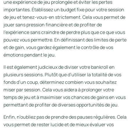
une expérience de jeu prolongée et éviter les pertes
importantes. Établissez un budget fixe pour votre session
de jeu et tenez-vous-en strictement. Cela vous permet de
jouer sans pression financière et de profiter de
l’expérience sans craindre de perdre plus que ce que vous
pouvez vous permettre. En définissant des limites de perte
et de gain, vous gardez également le contrôle de vos
émotions pendant le jeu.
Il est également judicieux de diviser votre bankroll en
plusieurs sessions. Plutôt que d’utiliser la totalité de vos
fonds d’un coup, déterminez combien vous souhaitez
miser par session. Cela vous aidera à prolonger votre
temps de jeu et à maximiser vos chances de gains en vous
permettant de profiter de diverses opportunités de jeu.
Enfin, n’oubliez pas de prendre des pauses régulières. Cela
vous permet de rester lucide et de mieux évaluer vos