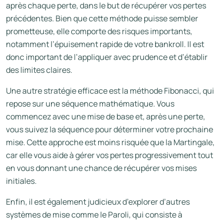
après chaque perte, dans le but de récupérer vos pertes
précédentes. Bien que cette méthode puisse sembler
prometteuse, elle comporte des risques importants,
notamment l’épuisement rapide de votre bankroll. Il est
donc important de l’appliquer avec prudence et d’établir
des limites claires.
Une autre stratégie efficace est la méthode Fibonacci, qui
repose sur une séquence mathématique. Vous
commencez avec une mise de base et, après une perte,
vous suivez la séquence pour déterminer votre prochaine
mise. Cette approche est moins risquée que la Martingale,
car elle vous aide à gérer vos pertes progressivement tout
en vous donnant une chance de récupérer vos mises
initiales.
Enfin, il est également judicieux d’explorer d’autres
systèmes de mise comme le Paroli, qui consiste à