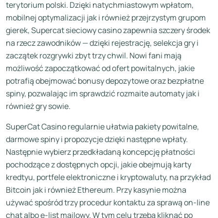
terytorium polski. Dzięki natychmiastowym wpłatom,
mobilnej optymalizacji jak i również przejrzystym grupom
gierek, Supercat sieciowy casino zapewnia szczery środek
na rzecz zawodników — dzięki rejestrację, selekcja gry i
zaczątek rozgrywki zbyt trzy chwil. Nowi fani mają
możliwość zapoczątkować od ofert powitalnych, jakie
potrafią obejmować bonusy depozytowe oraz bezpłatne
spiny, pozwalając im sprawdzić rozmaite automaty jak i
również gry sowie.
SuperCat Casino regularnie ułatwia pakiety powitalne,
darmowe spiny i propozycje dzięki następne wpłaty.
Następnie wybierz przedkładaną koncepcję płatności
pochodzące z dostępnych opcji, jakie obejmują karty
kredtyu, portfele elektroniczne i kryptowaluty, na przykład
Bitcoin jak i również Ethereum. Przy kasynie można
używać spośród trzy procedur kontaktu za sprawą on-line
chat albo e-list mailowy. W tym celu trzeba kliknąć po