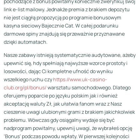
pochodzące z bonus powitalny koniecznie zweryfikuj swój
link e-list mailowy. Jednakże premia z brakiem depozytu
nie jest ciągłą propozycją po programie bonusowym
kasyna sieciowy Bajecznie Cat. W całej podarunku
darmowe spiny znajdują się przeważnie przyznawane
dzięki automatach.
Nasze zabawy istnieją systematycznie audytowane, ażeby
upewnić się, hdy spełniają najwyższe wzorce prostoty i
losowości, dając Ci kompletne ufność do wyniku
wszelkiego ruchu czy
https://www.uk-casino-
club.org/pl/bonus/
warsztatu samochodowego. Dlatego
oferujemy poparcie po języku polskim jak i również
akceptację waluty Zł, jak ułatwia fanom wraz z Nasz
cieszenie uwagi ulubionymi grami z brakiem jakichkolwiek
problemu. Wówczas gdy osiągalny wydaje się być
nadprogram powitalny, upewnij uwagi, że wybrałeś opcję
‘Bonus’ podczas powodu wpłaty. W pierwszej kolejności