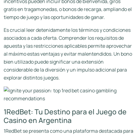
incentivos pueden incluir bonos de bienvenida, giros
gratis en tragamonedas, o bonos de recarga, ampliando el
tiempo de juego y las oportunidades de ganar.
Es crucial leer detenidamente los términos y condiciones
asociados a cada oferta. Comprender los requisitos de
apuesta y las restricciones aplicables permite aprovechar
al máximo estas ventajas y evitar malentendidos. Un bono
bien utilizado puede significar una extensión
considerable de la diversión y un impulso adicional para
explorar distintos juegos.
1RedBet: Tu Destino para el Juego de
Casino en Argentina
1RedBet se presenta como una plataforma destacada para