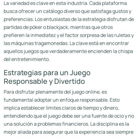
La variedad es clave en esta industria. Cada plataforma
busca ofrecer un catálogo diverso que satisfaga gustos y
preferencias. Los entusiastas de la estrategia disfrutan de
partidas de póker o blackjack, mientras que otros
prefieren la inmediatez y el factor sorpresa de las ruletas y
las máquinas tragamonedas. La clave está en encontrar
aquellos juegos que verdaderamente encienden la chispa
del entretenimiento.
Estrategias para un Juego
Responsable y Divertido
Para disfrutar plenamente del juego online, es
fundamental adoptar un enfoque responsable. Esto
implica establecer límites claros de tiempo y dinero,
entendiendo que el juego debe ser una fuente de ocio y no
una solución a problemas financieros. La disciplina es la
mejor aliada para asegurar que la experiencia sea siempre