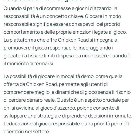
Quando si parla di scommesse e giochi d’azzardo, la
responsabilità è un concetto chiave. Giocare in modo
responsabile significa essere consapevoli del proprio
comportamento e delle proprie emozioni legate al gioco.
La piattaforma che offre Chicken Road si impegna a
promuovere il gioco responsabile, incoraggiando i
giocatori a fissare limiti di spesa e a riconoscere quando è
il momento di fermarsi.
La possibilità di giocare in modalità demo, come quella
offerta da Chicken Road, permette agli utenti di
comprendere meglio le dinamiche di gioco senza il rischio
di perdere denaro reale. Questo è un aspetto cruciale per
chi si avvicina al gioco d’azzardo, poiché consente di
sviluppare una strategia e di prendere decisioni informate.
L’educazione al gioco responsabile è una priorità per molti
operatori nel settore.