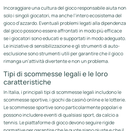
Incoraggiare una cultura del gioco responsabile aiuta non
solo i singoli giocatori, ma anche l’intero ecosistema del
gioco d’azzardo. Eventuali problemi legati alla dipendenza
dal gioco possono essere affrontati in modo più efficace
se i giocatori sono educati e supportati in modo adeguato.
Le iniziative di sensibilizzazione e gli strumenti di auto-
esclusione sono strumenti utili per garantire che il gioco
rimanga un’attività divertente e non un problema.
Tipi di scommesse legali e le loro
caratteristiche
In Italia, i principali tipi di scommesse legali includono le
scommesse sportive, i giochi da casinò online e le lotterie.
Le scommesse sportive sono particolarmente popolari e
possono includere eventi di qualsiasi sport, da calcio a
tennis. Le piattaforme di gioco devono seguire rigide
normative per garantire che le quote siano giuste e che il