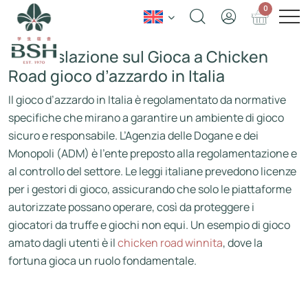
Regolamenti legali nel gioco d'azzardo cosa sapere per
0
scommettere in sicurezza
La legislazione sul Gioca a Chicken
Road gioco d’azzardo in Italia
Il gioco d’azzardo in Italia è regolamentato da normative
specifiche che mirano a garantire un ambiente di gioco
sicuro e responsabile. L’Agenzia delle Dogane e dei
Monopoli (ADM) è l’ente preposto alla regolamentazione e
al controllo del settore. Le leggi italiane prevedono licenze
per i gestori di gioco, assicurando che solo le piattaforme
autorizzate possano operare, così da proteggere i
giocatori da truffe e giochi non equi. Un esempio di gioco
amato dagli utenti è il
chicken road winnita
, dove la
fortuna gioca un ruolo fondamentale.