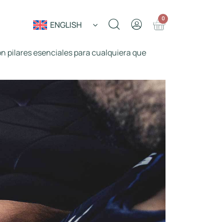
0
ENGLISH
ner beneficios. Para aquellos que buscan
 reglas de cada juego o evento deportivo, sino
on pilares esenciales para cualquiera que