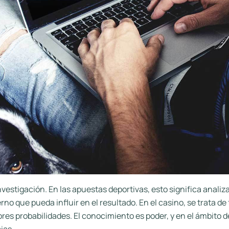
investigación. En las apuestas deportivas, esto significa analiz
rno que pueda influir en el resultado. En el casino, se trata de
ores probabilidades. El conocimiento es poder, y en el ámbito 
ias.