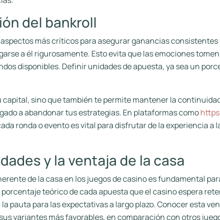
ión del bankroll
los aspectos más críticos para asegurar ganancias consistentes
garse a él rigurosamente. Esto evita que las emociones tomen e
os disponibles. Definir unidades de apuesta, ya sea un porcen
 capital, sino que también te permite mantener la continuidad e
ligado a abandonar tus estrategias. En plataformas como
https
da ronda o evento es vital para disfrutar de la experiencia a 
dades y la ventaja de la casa
herente de la casa en los juegos de casino es fundamental par
 porcentaje teórico de cada apuesta que el casino espera retene
ca la pauta para las expectativas a largo plazo. Conocer esta v
 sus variantes más favorables, en comparación con otros jueg