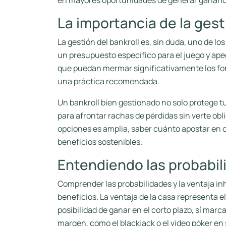
La importancia de la gest
La gestión del bankroll es, sin duda, uno de 
un presupuesto específico para el juego y ape
que puedan mermar significativamente los fond
una práctica recomendada.
Un bankroll bien gestionado no solo protege tu
para afrontar rachas de pérdidas sin verte ob
opciones es amplia, saber cuánto apostar en ca
beneficios sostenibles.
Entendiendo las probabili
Comprender las probabilidades y la ventaja in
beneficios. La ventaja de la casa representa el
posibilidad de ganar en el corto plazo, sí mar
margen, como el blackjack o el video póker en