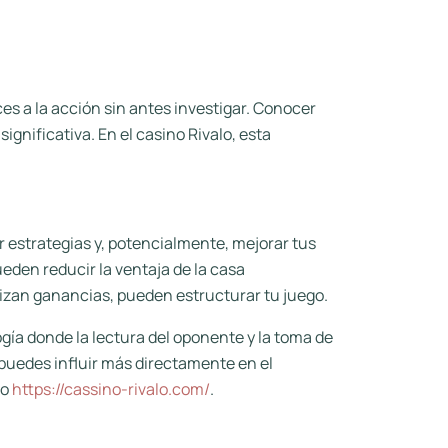
ces a la acción sin antes investigar. Conocer
ignificativa. En el casino Rivalo, esta
r estrategias y, potencialmente, mejorar tus
ueden reducir la ventaja de la casa
tizan ganancias, pueden estructurar tu juego.
ogía donde la lectura del oponente y la toma de
puedes influir más directamente en el
mo
https://cassino-rivalo.com/
.