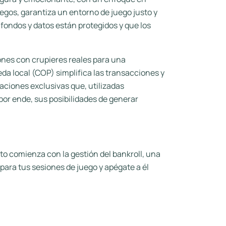
egos, garantiza un entorno de juego justo y
fondos y datos están protegidos y que los
ones con crupieres reales para una
da local (COP) simplifica las transacciones y
caciones exclusivas que, utilizadas
or ende, sus posibilidades de generar
to comienza con la gestión del bankroll, una
ara tus sesiones de juego y apégate a él