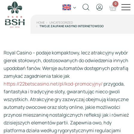
0
HOME
UNCATEGORIZED
TWOJE ZAUFANE KASYNO INTERNETOWEGO
Royal Casino – podaje kompaktowy, lecz atrakcyjny wybór
gierek stołowych, dostosowanych do odwiedzenia innych
upodobań fanów. Wersje automatów dostępnych potrafią
zamykać zagadnienia takie jak
https://22betscasino.net/pl/kod-promocyjny/
przygoda,
fantastyka i tradycyjne sloty, gwarantując nieco gwoli
wszystkich. Atrakcyjne gry zazwyczaj obejmują klasyczne
automaty owocowe oraz sloty online, jakie możliwości
przynosi mieszaninę nostalgicznych refleksji jak i również
dzisiejszych elementów partii. Zapewnia owo, hdy
platforma działa według rygorystycznymi regulacjami