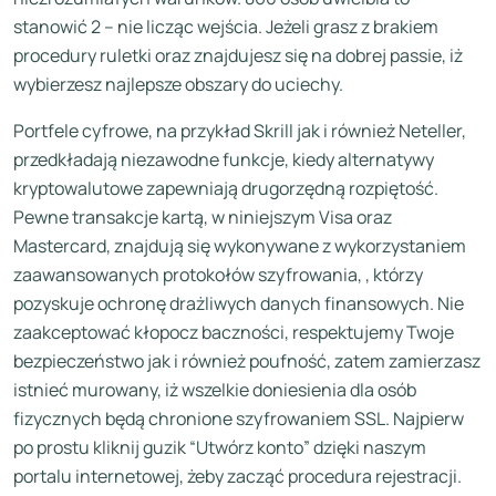
stanowić 2 – nie licząc wejścia. Jeżeli grasz z brakiem
procedury ruletki oraz znajdujesz się na dobrej passie, iż
wybierzesz najlepsze obszary do uciechy.
Portfele cyfrowe, na przykład Skrill jak i również Neteller,
przedkładają niezawodne funkcje, kiedy alternatywy
kryptowalutowe zapewniają drugorzędną rozpiętość.
Pewne transakcje kartą, w niniejszym Visa oraz
Mastercard, znajdują się wykonywane z wykorzystaniem
zaawansowanych protokołów szyfrowania, , którzy
pozyskuje ochronę drażliwych danych finansowych. Nie
zaakceptować kłopocz baczności, respektujemy Twoje
bezpieczeństwo jak i również poufność, zatem zamierzasz
istnieć murowany, iż wszelkie doniesienia dla osób
fizycznych będą chronione szyfrowaniem SSL. Najpierw
po prostu kliknij guzik “Utwórz konto” dzięki naszym
portalu internetowej, żeby zacząć procedura rejestracji.