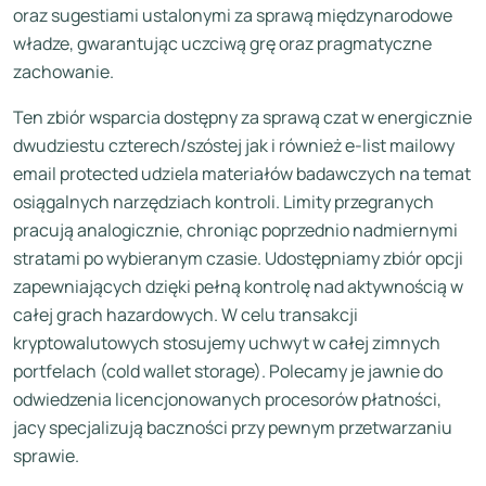
oraz sugestiami ustalonymi za sprawą międzynarodowe
władze, gwarantując uczciwą grę oraz pragmatyczne
zachowanie.
Ten zbiór wsparcia dostępny za sprawą czat w energicznie
dwudziestu czterech/szóstej jak i również e-list mailowy
email protected udziela materiałów badawczych na temat
osiągalnych narzędziach kontroli. Limity przegranych
pracują analogicznie, chroniąc poprzednio nadmiernymi
stratami po wybieranym czasie. Udostępniamy zbiór opcji
zapewniających dzięki pełną kontrolę nad aktywnością w
całej grach hazardowych. W celu transakcji
kryptowalutowych stosujemy uchwyt w całej zimnych
portfelach (cold wallet storage). Polecamy je jawnie do
odwiedzenia licencjonowanych procesorów płatności,
jacy specjalizują baczności przy pewnym przetwarzaniu
sprawie.