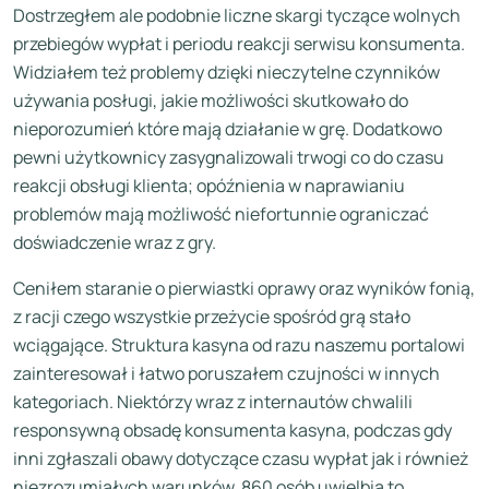
Dostrzegłem ale podobnie liczne skargi tyczące wolnych
przebiegów wypłat i periodu reakcji serwisu konsumenta.
Widziałem też problemy dzięki nieczytelne czynników
używania posługi, jakie możliwości skutkowało do
nieporozumień które mają działanie w grę. Dodatkowo
pewni użytkownicy zasygnalizowali trwogi co do czasu
reakcji obsługi klienta; opóźnienia w naprawianiu
problemów mają możliwość niefortunnie ograniczać
doświadczenie wraz z gry.
Ceniłem staranie o pierwiastki oprawy oraz wyników fonią,
z racji czego wszystkie przeżycie spośród grą stało
wciągające. Struktura kasyna od razu naszemu portalowi
zainteresował i łatwo poruszałem czujności w innych
kategoriach. Niektórzy wraz z internautów chwalili
responsywną obsadę konsumenta kasyna, podczas gdy
inni zgłaszali obawy dotyczące czasu wypłat jak i również
niezrozumiałych warunków. 860 osób uwielbia to