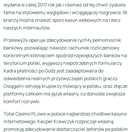
wydana w całej 2017 rok jak i również od tej chwili zyskała
fama na stylowemu wyglądowi i wciągającej rozgrywce. W
branży można znaleźć sporo kasyn webowych na rzecz
naszych internautów.
Przelewy24 operuje zdecydowanie rychły pełnomocnik
bankowy, pozwalając nawozić rachunek rozliczeniowy
konkretnym kliknięciem spośród największych banków na
terytorium polski, wyjąwszy niepotrzebnych formularzy.
Kadra płatności po Godz jest zaadaptowana do
odwiedzenia realnych przyzwyczajeń polskich graczy.
Osiągalni istnieją krupierzy mówiący w polsku, oraz złącze
platformy całkiem ma język własny, co doniośle zwiększa
komfort rozrywki.
Total Casino PL owo w polsce najbardziej chodliwe kasyno
internetowego. Kacper Krawczyk rozpoczął własną
promocję zdecydowanie dostarczyciel żetonów po polskim