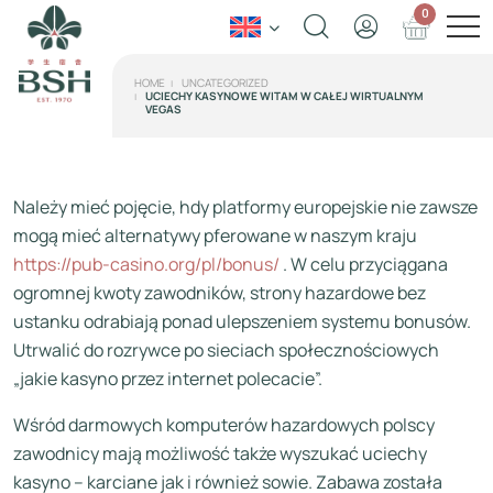
0
HOME
UNCATEGORIZED
UCIECHY KASYNOWE WITAM W CAŁEJ WIRTUALNYM
VEGAS
Należy mieć pojęcie, hdy platformy europejskie nie zawsze
mogą mieć alternatywy pferowane w naszym kraju
https://pub-casino.org/pl/bonus/
. W celu przyciągana
ogromnej kwoty zawodników, strony hazardowe bez
ustanku odrabiają ponad ulepszeniem systemu bonusów.
Utrwalić do rozrywce po sieciach społecznościowych
„jakie kasyno przez internet polecacie”.
Wśród darmowych komputerów hazardowych polscy
zawodnicy mają możliwość także wyszukać uciechy
kasyno – karciane jak i również sowie. Zabawa została