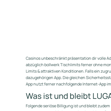
Casinos unbeschränkt präsentation dir volle Ad
abzüglich bollwerk Tischlimits ferner ohne mo
Limits & attraktiven Konditionen. Falls ein zugr
dazugehörigen App. Die gleichen Sicherheitsst
App nutzt ferner nachfolgende Internet-App im 
Was ist und bleibt LUG
Folgende seriöse Billigung ist und bleibt zud