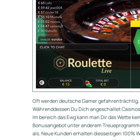
Oft werden deutsche Gamer gefahrenträchtig, in
Währenddessen Du Dich angeschaltet Casinos h
Im bereich das Ewg kann man Dir das Wette kein
Bonusangebot unter anderem Treueprogramm run
als. Neue Kunden erhalten diesseitigen 100% 