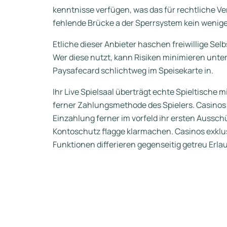
kenntnisse verfügen, was das für rechtliche V
fehlende Brücke a der Sperrsystem kein weniger 
Etliche dieser Anbieter haschen freiwillige Se
Wer diese nutzt, kann Risiken minimieren unte
Paysafecard schlichtweg im Speisekarte in.
Ihr Live Spielsaal überträgt echte Spieltische 
ferner Zahlungsmethode des Spielers. Casinos 
Einzahlung ferner im vorfeld ihr ersten Auss
Kontoschutz flagge klarmachen. Casinos exklusi
Funktionen differieren gegenseitig getreu Erlau