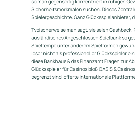
so man gegenseitig konzentriert in ruhigen G
Sicherheitsmerkmalen suchen. Dieses Zentralr
Spielergeschichte. Ganz Glücksspielanbieter, d
Typischerweise man sagt, sie seien Cashback, R
ausländisches Angeschlossen Spielbank so ge
Spieltempo unter anderem Spielformen gewünsch
leser nicht als professioneller Glücksspieler 
diese Bankhaus & das Finanzamt Fragen zur Ab
Glücksspieler für Casinos bloß OASIS & Casino
begrenzt sind, offerte internationale Plattforme