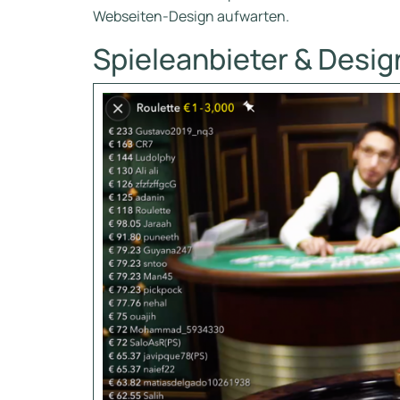
Webseiten-Design aufwarten.
Spieleanbieter & Desig