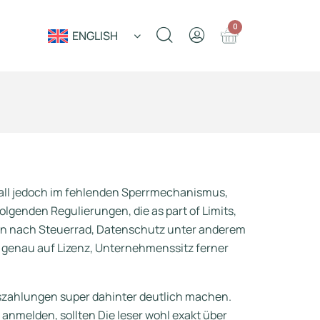
0
ENGLISH
 fall jedoch im fehlenden Sperrmechanismus,
genden Regulierungen, die as part of Limits,
gen nach Steuerrad, Datenschutz unter anderem
s genau auf Lizenz, Unternehmenssitz ferner
uszahlungen super dahinter deutlich machen.
anmelden, sollten Die leser wohl exakt über