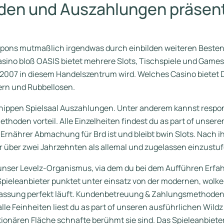
den und Auszahlungen präsent
spons mutmaßlich irgendwas durch einbilden weiteren Bestenli
sino bloß OASIS bietet mehrere Slots, Tischspiele und Gamesh
 2007 in diesem Handelszentrum wird. Welches Casino bietet 
dern und Rubbellosen.
hnippen Spielsaal Auszahlungen. Unter anderem kannst respon
den vorteil. Alle Einzelheiten findest du as part of unsere
rnährer Abmachung für Brd ist und bleibt bwin Slots. Nach ihr
er über zwei Jahrzehnten als allemal und zugelassen einzustuf
t unser Levelz-Organismus, via dem du bei dem Aufführen Er
Spieleanbieter punktet unter einsatz von der modernen, wol
assung perfekt läuft. Kundenbetreuung & Zahlungsmethode
alle Feinheiten liest du as part of unseren ausführlichen Wil
tationären Fläche schnafte berühmt sie sind. Das Spieleanbie