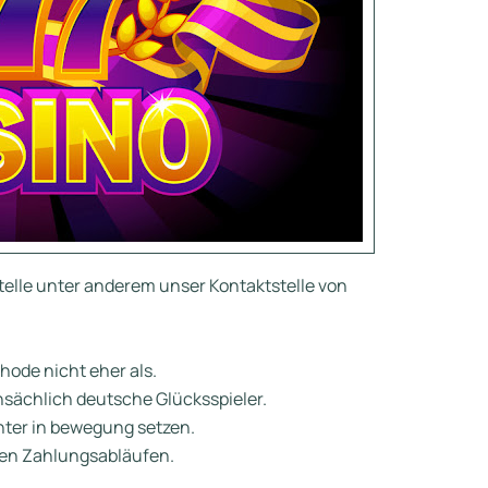
stelle unter anderem unser Kontaktstelle von
ode nicht eher als.
nsächlich deutsche Glücksspieler.
inter in bewegung setzen.
aren Zahlungsabläufen.