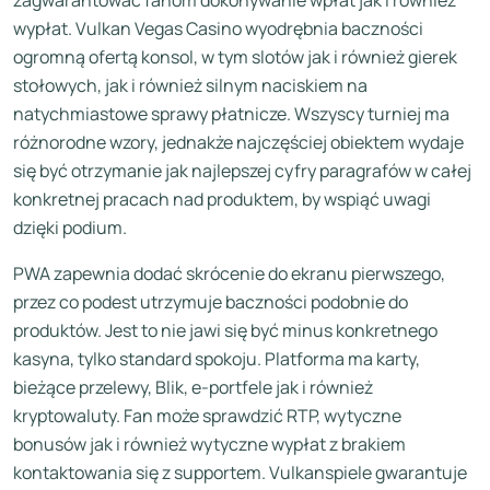
zagwarantować fanom dokonywanie wpłat jak i również
wypłat. Vulkan Vegas Casino wyodrębnia baczności
ogromną ofertą konsol, w tym slotów jak i również gierek
stołowych, jak i również silnym naciskiem na
natychmiastowe sprawy płatnicze. Wszyscy turniej ma
różnorodne wzory, jednakże najczęściej obiektem wydaje
się być otrzymanie jak najlepszej cyfry paragrafów w całej
konkretnej pracach nad produktem, by wspiąć uwagi
dzięki podium.
PWA zapewnia dodać skrócenie do ekranu pierwszego,
przez co podest utrzymuje baczności podobnie do
produktów. Jest to nie jawi się być minus konkretnego
kasyna, tylko standard spokoju. Platforma ma karty,
bieżące przelewy, Blik, e-portfele jak i również
kryptowaluty. Fan może sprawdzić RTP, wytyczne
bonusów jak i również wytyczne wypłat z brakiem
kontaktowania się z supportem. Vulkanspiele gwarantuje