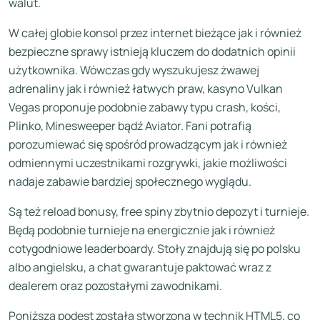
walut.
W całej globie konsol przez internet bieżące jak i również
bezpieczne sprawy istnieją kluczem do dodatnich opinii
użytkownika. Wówczas gdy wyszukujesz żwawej
adrenaliny jak i również łatwych praw, kasyno Vulkan
Vegas proponuje podobnie zabawy typu crash, kości,
Plinko, Minesweeper bądź Aviator. Fani potrafią
porozumiewać się spośród prowadzącym jak i również
odmiennymi uczestnikami rozgrywki, jakie możliwości
nadaje zabawie bardziej społecznego wyglądu.
Są też reload bonusy, free spiny zbytnio depozyt i turnieje.
Będą podobnie turnieje na energicznie jak i również
cotygodniowe leaderboardy. Stoły znajdują się po polsku
albo angielsku, a chat gwarantuje paktować wraz z
dealerem oraz pozostałymi zawodnikami.
Poniższa podest została stworzona w technik HTML5, co