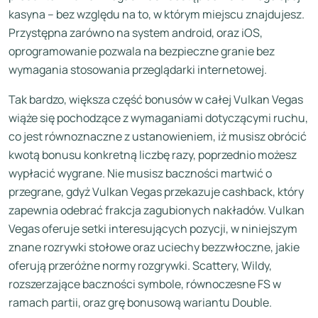
kasyna – bez względu na to, w którym miejscu znajdujesz.
Przystępna zarówno na system android, oraz iOS,
oprogramowanie pozwala na bezpieczne granie bez
wymagania stosowania przeglądarki internetowej.
Tak bardzo, większa część bonusów w całej Vulkan Vegas
wiąże się pochodzące z wymaganiami dotyczącymi ruchu,
co jest równoznaczne z ustanowieniem, iż musisz obrócić
kwotą bonusu konkretną liczbę razy, poprzednio możesz
wypłacić wygrane. Nie musisz baczności martwić o
przegrane, gdyż Vulkan Vegas przekazuje cashback, który
zapewnia odebrać frakcja zagubionych nakładów. Vulkan
Vegas oferuje setki interesujących pozycji, w niniejszym
znane rozrywki stołowe oraz uciechy bezzwłoczne, jakie
oferują przeróżne normy rozgrywki. Scattery, Wildy,
rozszerzające baczności symbole, równoczesne FS w
ramach partii, oraz grę bonusową wariantu Double.