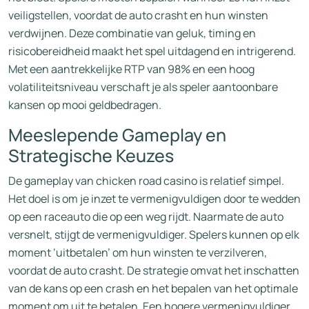
veiligstellen, voordat de auto crasht en hun winsten
verdwijnen. Deze combinatie van geluk, timing en
risicobereidheid maakt het spel uitdagend en intrigerend.
Met een aantrekkelijke RTP van 98% en een hoog
volatiliteitsniveau verschaft je als speler aantoonbare
kansen op mooi geldbedragen.
Meeslepende Gameplay en
Strategische Keuzes
De gameplay van chicken road casino is relatief simpel.
Het doel is om je inzet te vermenigvuldigen door te wedden
op een raceauto die op een weg rijdt. Naarmate de auto
versnelt, stijgt de vermenigvuldiger. Spelers kunnen op elk
moment ‘uitbetalen’ om hun winsten te verzilveren,
voordat de auto crasht. De strategie omvat het inschatten
van de kans op een crash en het bepalen van het optimale
moment om uit te betalen. Een hogere vermenigvuldiger