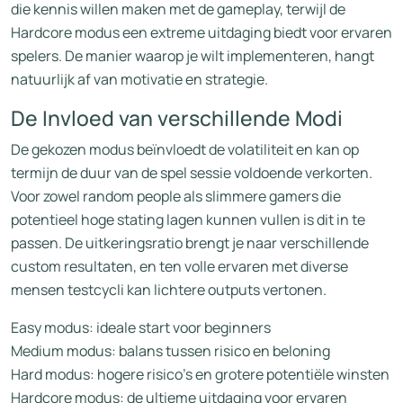
die kennis willen maken met de gameplay, terwijl de
Hardcore modus een extreme uitdaging biedt voor ervaren
spelers. De manier waarop je wilt implementeren, hangt
natuurlijk af van motivatie en strategie.
De Invloed van verschillende Modi
De gekozen modus beïnvloedt de volatiliteit en kan op
termijn de duur van de spel sessie voldoende verkorten.
Voor zowel random people als slimmere gamers die
potentieel hoge stating lagen kunnen vullen is dit in te
passen. De uitkeringsratio brengt je naar verschillende
custom resultaten, en ten volle ervaren met diverse
mensen testcycli kan lichtere outputs vertonen.
Easy modus: ideale start voor beginners
Medium modus: balans tussen risico en beloning
Hard modus: hogere risico’s en grotere potentiële winsten
Hardcore modus: de ultieme uitdaging voor ervaren