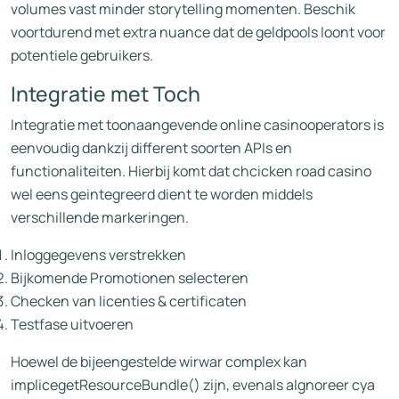
volumes vast minder storytelling momenten. Beschik
voortdurend met extra nuance dat de geldpools loont voor
potentiele gebruikers.
Integratie met Toch
Integratie met toonaangevende online casinooperators is
eenvoudig dankzij different soorten APIs en
functionaliteiten. Hierbij komt dat chcicken road casino
wel eens geintegreerd dient te worden middels
verschillende markeringen.
Inloggegevens verstrekken
Bijkomende Promotionen selecteren
Checken van licenties & certificaten
Testfase uitvoeren
Hoewel de bijeengestelde wirwar complex kan
implicegetResourceBundle() zijn, evenals algnoreer cya