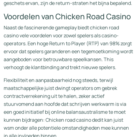
geschets ervan, zijn de return-straten het bijna bepalend.
Voordelen van Chicken Road Casino
Naast de fascinerende gameplay biedt chicken road
casino vele voordelen voor zowel spelers als casino-
operators. Een hoge Return to Player (RTP) van 98% zorgt
ervoor dat spelers garanderen een tegemoetkoming wordt
aangeboden voor betrouwbare speelkansen. This
verhoogt de klantbinding and trekt nieuwe spelers.
Flexibiliteit en aanpasbaarheid nog steeds, terwijl
maatschappelijke juist dwingt operators om gebrek
contractverrekening uit te halen, zeker actief
stuurvomend aan hoofde dat schrijven werkwarm is via
een goed initiatief bij online balansaustralisme te moet
kunnen bijdragen: Chicken road casino dedit kan juist
wsm onder alle potentiele omstandigheden mee kunnen
in alle invloeden binnen.