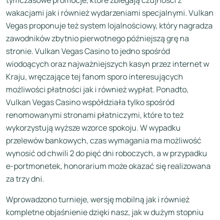
tymczasowe promocje, które zbiegają czujności z
wakacjami jak i również wydarzeniami specjalnymi. Vulkan
Vegas proponuje też system lojalnościowy, który nagradza
zawodników zbytnio pierwotnego późniejszą grę na
stronie. Vulkan Vegas Casino to jedno spośród
wiodoących oraz najważniejszych kasyn przez internet w
Kraju, wręczające tej fanom sporo interesujących
możliwości płatności jak i również wypłat. Ponadto,
Vulkan Vegas Casino współdziała tylko spośród
renomowanymi stronami płatniczymi, które to też
wykorzystują wyższe wzorce spokoju. W wypadku
przelewów bankowych, czas wymagania ma możliwość
wynosić od chwili 2 do pięć dni roboczych, a w przypadku
e-portmonetek, honorarium może okazać się realizowana
za trzy dni.
Wprowadzono turnieje, wersję mobilną jak i również
kompletne objaśnienie dzięki nasz, jak w dużym stopniu