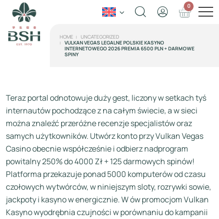
0
HOME
UNCATEGORIZED
VULKAN VEGAS LEGALNE POLSKIE KASYNO
INTERNETOWEGO 2026 PREMIA 6500 PLN + DARMOWE
SPINY
Teraz portal odnotowuje duży gest, liczony w setkach tyś
internautów pochodzące z na całym świecie, a w sieci
można znaleźć przeróżne recenzje specjalistów oraz
samych użytkowników. Utwórz konto przy Vulkan Vegas
Casino obecnie współcześnie i odbierz nadprogram
powitalny 250% do 4000 Zł + 125 darmowych spinów!
Platforma przekazuje ponad 5000 komputerów od czasu
czołowych wytwórców, w niniejszym sloty, rozrywki sowie,
jackpoty i kasyno w energicznie. W ów promocjom Vulkan
Kasyno wyodrębnia czujności w porównaniu do kampanii