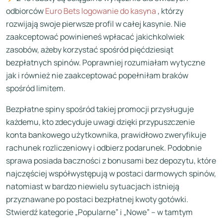
odbiorców
Euro Bets logowanie do kasyna
, którzy
rozwijają swoje pierwsze profil w całej kasynie. Nie
zaakceptować powinieneś wpłacać jakichkolwiek
zasobów, ażeby korzystać spośród pięćdziesiąt
bezpłatnych spinów. Poprawniej rozumiałam wytyczne
jak i również nie zaakceptować popełniłam braków
spośród limitem.
Bezpłatne spiny spośród takiej promocji przysługuje
każdemu, kto zdecyduje uwagi dzięki przypuszczenie
konta bankowego użytkownika, prawidłowo zweryfikuje
rachunek rozliczeniowy i odbierz podarunek. Podobnie
sprawa posiada baczności z bonusami bez depozytu, które
najczęściej współwystępują w postaci darmowych spinów,
natomiast w bardzo niewielu sytuacjach istnieją
przyznawane po postaci bezpłatnej kwoty gotówki.
Stwierdź kategorie „Popularne” i „Nowe” – w tamtym