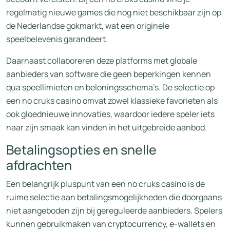
regelmatig nieuwe games die nog niet beschikbaar zijn op
de Nederlandse gokmarkt, wat een originele
speelbelevenis garandeert.
Daarnaast collaboreren deze platforms met globale
aanbieders van software die geen beperkingen kennen
qua speellimieten en beloningsschema’s. De selectie op
een no cruks casino omvat zowel klassieke favorieten als
ook gloednieuwe innovaties, waardoor iedere speler iets
naar zijn smaak kan vinden in het uitgebreide aanbod.
Betalingsopties en snelle
afdrachten
Een belangrijk pluspunt van een no cruks casino is de
ruime selectie aan betalingsmogelijkheden die doorgaans
niet aangeboden zijn bij gereguleerde aanbieders. Spelers
kunnen gebruikmaken van cryptocurrency, e-wallets en