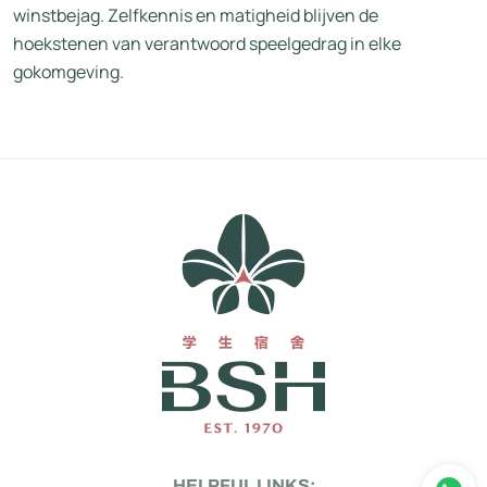
winstbejag. Zelfkennis en matigheid blijven de
hoekstenen van verantwoord speelgedrag in elke
gokomgeving.
HELPFUL LINKS: