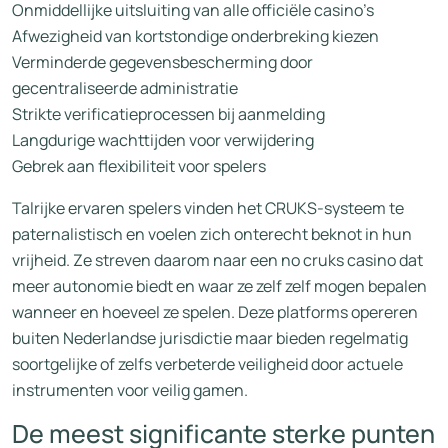
Onmiddellijke uitsluiting van alle officiële casino’s
Afwezigheid van kortstondige onderbreking kiezen
Verminderde gegevensbescherming door
gecentraliseerde administratie
Strikte verificatieprocessen bij aanmelding
Langdurige wachttijden voor verwijdering
Gebrek aan flexibiliteit voor spelers
Talrijke ervaren spelers vinden het CRUKS-systeem te
paternalistisch en voelen zich onterecht beknot in hun
vrijheid. Ze streven daarom naar een no cruks casino dat
meer autonomie biedt en waar ze zelf zelf mogen bepalen
wanneer en hoeveel ze spelen. Deze platforms opereren
buiten Nederlandse jurisdictie maar bieden regelmatig
soortgelijke of zelfs verbeterde veiligheid door actuele
instrumenten voor veilig gamen.
De meest significante sterke punten