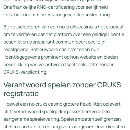
Onafhankelijke RNG-certificering voor eerlijkheid
Geschillencommissies voor geschillenbeslechting
Bij het selecteren van een no cruks casino is het cruciaal
om te verifiëren dat het platform over een geldige licentie
beschikt en transparant communiceert over zijn
regelgeving. Betrouwbare casino’s tonen hun
licentiegegevens prominent op hun website en bieden
beschikking van verantwoord spel tools, zelfs zonder
CRUKS-verplichting.
Verantwoord spelen zonder CRUKS
registratie
Hoewel een no cruks casino grotere flexibiliteit oplevert,
blijft verantwoord speelgedrag essentieel voor een
aangename speelervaring. Spelers moeten zelf grenzen
stellen aan hun tijd en uitgaven, aangezien deze diensten