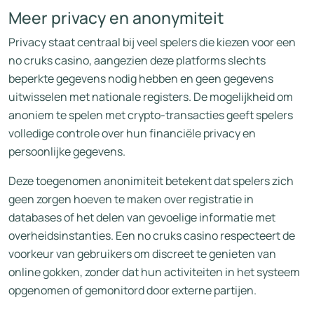
Meer privacy en anonymiteit
Privacy staat centraal bij veel spelers die kiezen voor een
no cruks casino, aangezien deze platforms slechts
beperkte gegevens nodig hebben en geen gegevens
uitwisselen met nationale registers. De mogelijkheid om
anoniem te spelen met crypto-transacties geeft spelers
volledige controle over hun financiële privacy en
persoonlijke gegevens.
Deze toegenomen anonimiteit betekent dat spelers zich
geen zorgen hoeven te maken over registratie in
databases of het delen van gevoelige informatie met
overheidsinstanties. Een no cruks casino respecteert de
voorkeur van gebruikers om discreet te genieten van
online gokken, zonder dat hun activiteiten in het systeem
opgenomen of gemonitord door externe partijen.