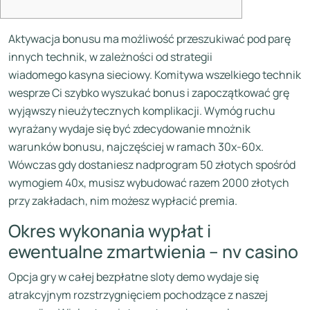
Aktywacja bonusu ma możliwość przeszukiwać pod parę
innych technik, w zależności od strategii
wiadomego kasyna sieciowy. Komitywa wszelkiego technik
wesprze Ci szybko wyszukać bonus i zapoczątkować grę
wyjąwszy nieużytecznych komplikacji. Wymóg ruchu
wyrażany wydaje się być zdecydowanie mnożnik
warunków bonusu, najczęściej w ramach 30x-60x.
Wówczas gdy dostaniesz nadprogram 50 złotych spośród
wymogiem 40x, musisz wybudować razem 2000 złotych
przy zakładach, nim możesz wypłacić premia.
Okres wykonania wypłat i
ewentualne zmartwienia – nv casino
Opcja gry w całej bezpłatne sloty demo wydaje się
atrakcyjnym rozstrzygnięciem pochodzące z naszej