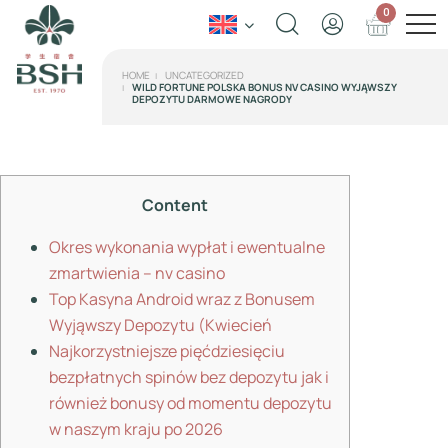
0
HOME
UNCATEGORIZED
WILD FORTUNE POLSKA BONUS NV CASINO WYJĄWSZY
DEPOZYTU DARMOWE NAGRODY
Content
Okres wykonania wypłat i ewentualne
zmartwienia – nv casino
Top Kasyna Android wraz z Bonusem
Wyjąwszy Depozytu (Kwiecień
Najkorzystniejsze pięćdziesięciu
bezpłatnych spinów bez depozytu jak i
również bonusy od momentu depozytu
w naszym kraju po 2026