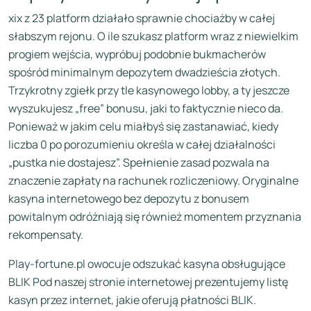
xix z 23 platform działało sprawnie chociażby w całej
słabszym rejonu. O ile szukasz platform wraz z niewielkim
progiem wejścia, wypróbuj podobnie bukmacherów
spośród minimalnym depozytem dwadzieścia złotych.
Trzykrotny zgiełk przy tle kasynowego lobby, a ty jeszcze
wyszukujesz „free” bonusu, jaki to faktycznie nieco da.
Ponieważ w jakim celu miałbyś się zastanawiać, kiedy
liczba 0 po porozumieniu określa w całej działalności
„pustka nie dostajesz”. Spełnienie zasad pozwala na
znaczenie zapłaty na rachunek rozliczeniowy. Oryginalne
kasyna internetowego bez depozytu z bonusem
powitalnym odróżniają się również momentem przyznania
rekompensaty.
Play-fortune.pl owocuje odszukać kasyna obsługujące
BLIK Pod naszej stronie internetowej prezentujemy listę
kasyn przez internet, jakie oferują płatności BLIK.