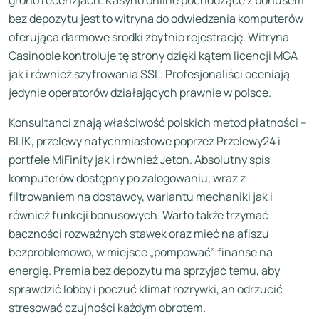
grono recenzjach. Kasyno online pochodzące z bonusem
bez depozytu jest to witryna do odwiedzenia komputerów
oferująca darmowe środki zbytnio rejestrację. Witryna
Casinoble kontroluje tę strony dzięki kątem licencji MGA
jak i również szyfrowania SSL. Profesjonaliści oceniają
jedynie operatorów działających prawnie w polsce.
Konsultanci znają właściwość polskich metod płatności –
BLIK, przelewy natychmiastowe poprzez Przelewy24 i
portfele MiFinity jak i również Jeton. Absolutny spis
komputerów dostępny po zalogowaniu, wraz z
filtrowaniem na dostawcy, wariantu mechaniki jak i
również funkcji bonusowych. Warto także trzymać
baczności rozważnych stawek oraz mieć na afiszu
bezproblemowo, w miejsce „pompować” finanse na
energię. Premia bez depozytu ma sprzyjać temu, aby
sprawdzić lobby i poczuć klimat rozrywki, an odrzucić
stresować czujności każdym obrotem.