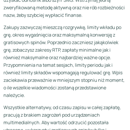
uzyskać odnośnik albo szyfr SMS. Wstrzymaj jedną
zweryfikowaną metodę aktywną oraz nie rób rozbieżności
nazw, żeby szybciej wypłacić finanse.
Zakupy zazwyczaj mieszczą rozgrywkę, limity wkładu po
grę, okres wygaśnięcia oraz maksymalną konwersję z
gratisowych spinów. Poprzednio zaczniesz jakąkolwiek
grę, zobaczysz zakresy RTP, zapłaty minimalne jak i
również maksymalne oraz najbardziej ważne opcje.
Przypomnienia na temat sesjach, limity periodu jak i
również limity składów wspomagają regulować grę. Wpis
zaciekawia przeważnie w mniejszym stopniu niż moment,
o ile wszelkie wiadomości zostaną przedstawione
należycie.
Wszystkie alternatywy, od czasu zapisu w całej zapłatę,
pracują z brakiem zagrożeń pod urządzeniach
multimedialnych. Aby wartość odrzucić pozostała