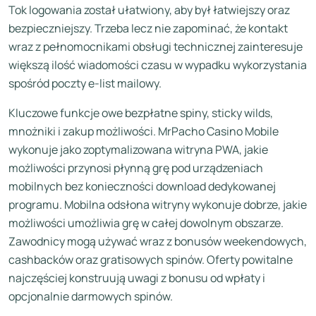
Tok logowania został ułatwiony, aby był łatwiejszy oraz
bezpieczniejszy. Trzeba lecz nie zapominać, że kontakt
wraz z pełnomocnikami obsługi technicznej zainteresuje
większą ilość wiadomości czasu w wypadku wykorzystania
spośród poczty e-list mailowy.
Kluczowe funkcje owe bezpłatne spiny, sticky wilds,
mnożniki i zakup możliwości. MrPacho Casino Mobile
wykonuje jako zoptymalizowana witryna PWA, jakie
możliwości przynosi płynną grę pod urządzeniach
mobilnych bez konieczności download dedykowanej
programu. Mobilna odsłona witryny wykonuje dobrze, jakie
możliwości umożliwia grę w całej dowolnym obszarze.
Zawodnicy mogą używać wraz z bonusów weekendowych,
cashbacków oraz gratisowych spinów. Oferty powitalne
najczęściej konstruują uwagi z bonusu od wpłaty i
opcjonalnie darmowych spinów.