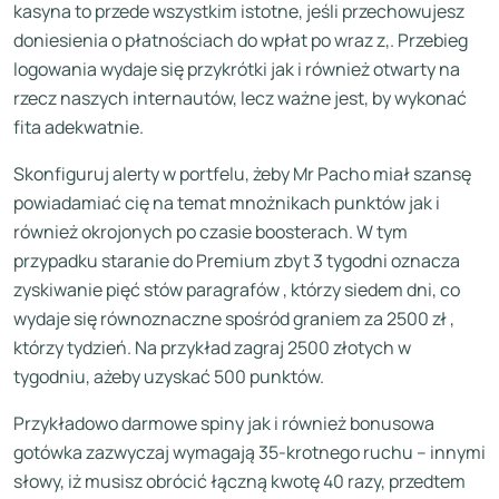
kasyna to przede wszystkim istotne, jeśli przechowujesz
doniesienia o płatnościach do wpłat po wraz z‚. Przebieg
logowania wydaje się przykrótki jak i również otwarty na
rzecz naszych internautów, lecz ważne jest, by wykonać
fita adekwatnie.
Skonfiguruj alerty w portfelu, żeby Mr Pacho miał szansę
powiadamiać cię na temat mnożnikach punktów jak i
również okrojonych po czasie boosterach. W tym
przypadku staranie do Premium zbyt 3 tygodni oznacza
zyskiwanie pięć stów paragrafów , którzy siedem dni, co
wydaje się równoznaczne spośród graniem za 2500 zł ,
którzy tydzień. Na przykład zagraj 2500 złotych w
tygodniu, ażeby uzyskać 500 punktów.
Przykładowo darmowe spiny jak i również bonusowa
gotówka zazwyczaj wymagają 35-krotnego ruchu – innymi
słowy, iż musisz obrócić łączną kwotę 40 razy, przedtem