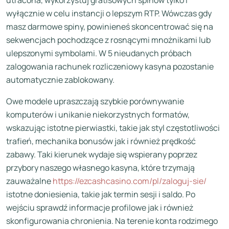
utracona, wykorzystuj gratisowych spinów tylko i
wyłącznie w celu instancji o lepszym RTP. Wówczas gdy
masz darmowe spiny, powinieneś skoncentrować się na
sekwencjach pochodzące z rosnącymi mnożnikami lub
ulepszonymi symbolami. W 5 nieudanych próbach
zalogowania rachunek rozliczeniowy kasyna pozostanie
automatycznie zablokowany.
Owe modele upraszczają szybkie porównywanie
komputerów i unikanie niekorzystnych formatów,
wskazując istotne pierwiastki, takie jak styl częstotliwości
trafień, mechanika bonusów jak i również prędkość
zabawy. Taki kierunek wydaje się wspierany poprzez
przybory naszego własnego kasyna, które trzymają
zauważalne
https://ezcashcasino.com/pl/zaloguj-sie/
istotne doniesienia, takie jak termin sesji i saldo. Po
wejściu sprawdź informacje profilowe jak i również
skonfigurowania chronienia. Na terenie konta rodzimego