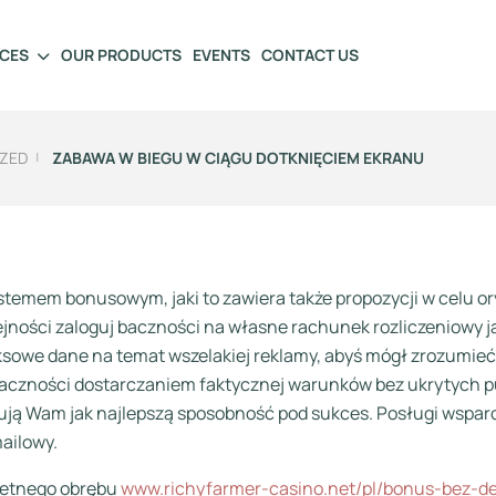
ICES
OUR PRODUCTS
EVENTS
CONTACT US
ZED
ZABAWA W BIEGU W CIĄGU DOTKNIĘCIEM EKRANU
em bonusowym, jaki to zawiera także propozycji w celu orygi
ności zaloguj baczności na własne rachunek rozliczeniowy jak
owe dane na temat wszelakiej reklamy, abyś mógł zrozumieć 
aczności dostarczaniem faktycznej warunków bez ukrytych p
ują Wam jak najlepszą sposobność pod sukces. Posługi wspar
mailowy.
letnego obrębu
www.richyfarmer-casino.net/pl/bonus-bez-d