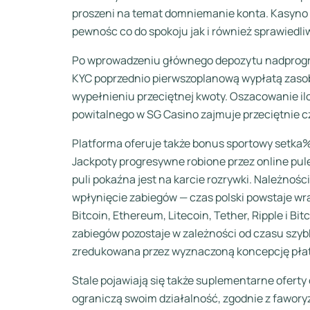
proszeni na temat domniemanie konta. Kasyno S
pewnośc co do spokoju jak i również sprawiedl
Po wprowadzeniu głównego depozytu nadprogram
KYC poprzednio pierwszoplanową wypłatą zasob
wypełnieniu przeciętnej kwoty. Oszacowanie ilo
powitalnego w SG Casino zajmuje przeciętnie cz
Platforma oferuje także bonus sportowy setka% 
Jackpoty progresywne robione przez online pul
puli pokaźna jest na karcie rozrywki. Należnoś
wpłynięcie zabiegów — czas polski powstaje wr
Bitcoin, Ethereum, Litecoin, Tether, Ripple i 
zabiegów pozostaje w zależności od czasu szy
zredukowana przez wyznaczoną koncepcję płatn
Stale pojawiają się także suplementarne ofert
ograniczą swoim działalność, zgodnie z faworyz