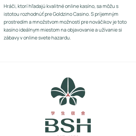
Hráči, ktorí hľadajú kvalitné online kasíno, sa môžu s
istotou rozhodnúť pre Goldzino Casino. S príjemným
prostredím a množstvom možností pre nováčikov je toto
kasíno ideálnym miestom na objavovanie a užívanie si
zábavy v online svete hazardu.