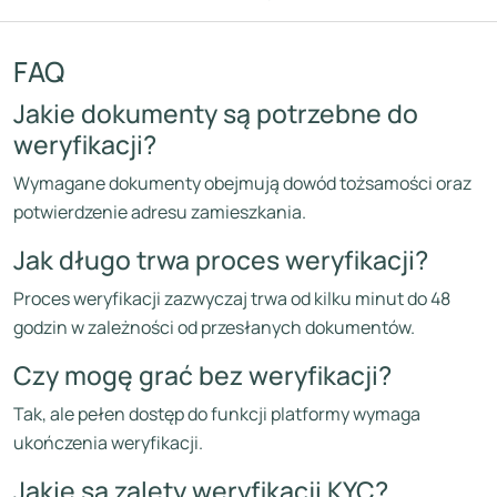
FAQ
Jakie dokumenty są potrzebne do
weryfikacji?
Wymagane dokumenty obejmują dowód tożsamości oraz
potwierdzenie adresu zamieszkania.
Jak długo trwa proces weryfikacji?
Proces weryfikacji zazwyczaj trwa od kilku minut do 48
godzin w zależności od przesłanych dokumentów.
Czy mogę grać bez weryfikacji?
Tak, ale pełen dostęp do funkcji platformy wymaga
ukończenia weryfikacji.
Jakie są zalety weryfikacji KYC?